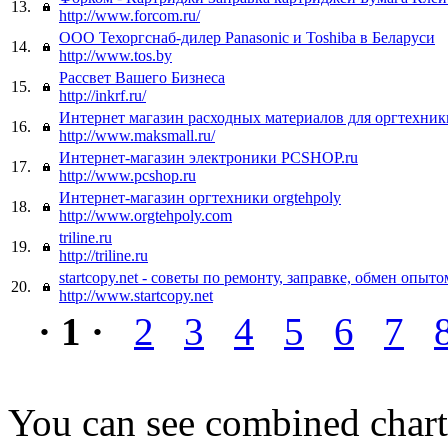
13.
http://www.forcom.ru/
ООО Техоргснаб-дилер Panasonic и Toshiba в Беларуси
14.
http://www.tos.by
Рассвет Вашего Бизнеса
15.
http://inkrf.ru/
Интернет магазин расходных материалов для оргтехник
16.
http://www.maksmall.ru/
Интернет-магазин электроники PCSHOP.ru
17.
http://www.pcshop.ru
Интернет-магазин оргтехники orgtehpoly
18.
http://www.orgtehpoly.com
triline.ru
19.
http://triline.ru
startcopy.net - советы по ремонту, заправке, обмен опыто
20.
http://www.startcopy.net
· 1 ·
2
3
4
5
6
7
You can see combined chart