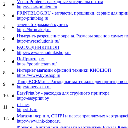
Vce-o-Printere - расходные материалы оптом
2.
http://vce-o-printere.ru
PRINTBLOG.RU - запчасти, прошивки, сервис для прин
3.
http://printblog.ru
зеленый хромакей купить
4.
https://hromakej.ru
Измерить разрешение экрана. Размеры экранов самых 
5.
http://myresolutionis.ru/
РАСХОДНИКИШОП
6.
http://www.rashodnikishop.ru
ПоПринтерам
7.
https://poprinteram.ru/
Интернет-магазин офисной техники КИОШОП
8.
https://www.kyoshop.ru
ТонерВСЕМ.ru - Расходные материалы для принтеров 
9.
http://tonervsem.ru
EasyPrint.by - расходка для струйного принтера.
10.
http://easyprint.by
i-Lines
11.
http://i-ls.ru
Магазин чернил, СНПЧ и перезаправляемых картридж
12.
http://www.ink-donor.ru
Форком - Картриджи Заправка картриджей Бумага Клей