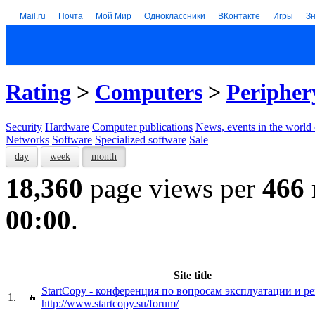
Mail.ru
Почта
Мой Мир
Одноклассники
ВКонтакте
Игры
З
Rating
>
Computers
>
Peripher
Security
Hardware
Computer publications
News, events in the world
Networks
Software
Specialized software
Sale
day
week
month
18,360
page views per
466
00:00
.
Site title
StartCopy - конференция по вопросам эксплуатации и р
1.
http://www.startcopy.su/forum/