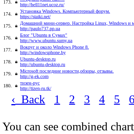
173.
http://hell11net.ucoz.ru/
Установка Windows. Компьютерный форум.
174.
https://staiki.net/
Домашний мини-сервер. Настройка Linux, Windows и 
175.
http://paulo737.pp.ua
Блог "Ubuntu в Сумах"
176.
http://www.ubuntu.sumy.ua
Вокруг и около Windows Phone 8.
177.
http://windowsphone.by
Ubuntu-desktop.ru
178.
http://ubuntu-desktop.ru
Microsoft последние новости,обзоры, отзывы.
179.
http://g-ek.com
тизен-рус
180.
http://tizen-ru.tk/
‹
Back
1
2
3
4
5
You can see combined chart