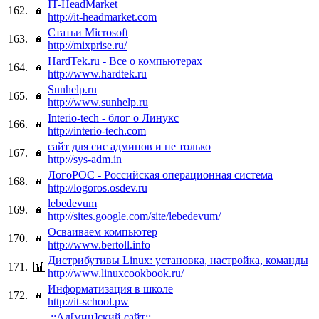
IT-HeadMarket
162.
http://it-headmarket.com
Статьи Microsoft
163.
http://mixprise.ru/
HardTek.ru - Все о компьютерах
164.
http://www.hardtek.ru
Sunhelp.ru
165.
http://www.sunhelp.ru
Interio-tech - блог о Линукс
166.
http://interio-tech.com
сайт для сис админов и не только
167.
http://sys-adm.in
ЛогоРОС - Российская операционная система
168.
http://logoros.osdev.ru
lebedevum
169.
http://sites.google.com/site/lebedevum/
Осваиваем компьютер
170.
http://www.bertoll.info
Дистрибутивы Linux: установка, настройка, команды
171.
http://www.linuxcookbook.ru/
Информатизация в школе
172.
http://it-school.pw
.::Ад[мин]ский сайт::.