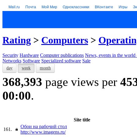
Mail.ru
Почта
Мой Мир
Одноклассники
ВКонтакте
Игры
З
Rating
>
Computers
>
Operatin
Security
Hardware
Computer publications
News, events in the world
Networks
Software
Specialized software
Sale
day
week
month
368,393
page views per
45
00:00
.
Site title
Обои на рабочий стол
161.
http://www.imagens.ru/