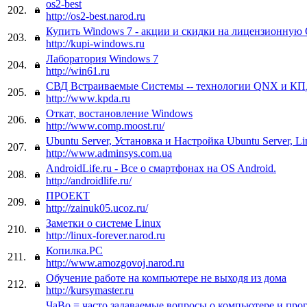
os2-best
202.
http://os2-best.narod.ru
Купить Windows 7 - акции и скидки на лицензионную
203.
http://kupi-windows.ru
Лаборатория Windows 7
204.
http://win61.ru
СВД Встраиваемые Системы -- технологии QNX и К
205.
http://www.kpda.ru
Откат, востановление Windows
206.
http://www.comp.moost.ru/
Ubuntu Server, Установка и Настройка Ubuntu Server, L
207.
http://www.adminsys.com.ua
AndroidLife.ru - Все о смартфонах на OS Android.
208.
http://androidlife.ru/
ПРОЕКТ
209.
http://zainuk05.ucoz.ru/
Заметки о системе Linux
210.
http://linux-forever.narod.ru
Копилка.PC
211.
http://www.amozgovoj.narod.ru
Обучение работе на компьютере не выходя из дома
212.
http://kursymaster.ru
ЧаВо = часто задаваемые вопросы о компьютере и про