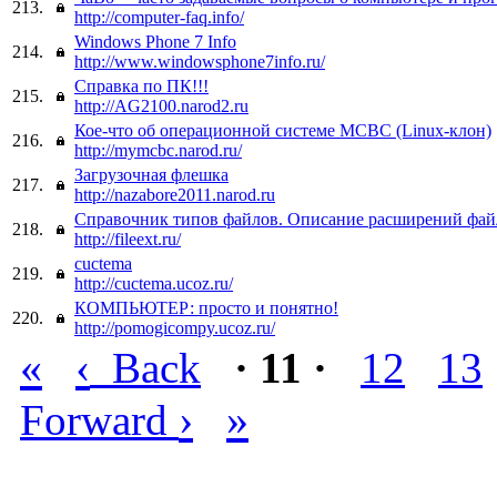
213.
http://computer-faq.info/
Windows Phone 7 Info
214.
http://www.windowsphone7info.ru/
Справка по ПК!!!
215.
http://AG2100.narod2.ru
Кое-что об операционной системе МСВС (Linux-клон)
216.
http://mymcbc.narod.ru/
Загрузочная флешка
217.
http://nazabore2011.narod.ru
Справочник типов файлов. Описание расширений фай
218.
http://fileext.ru/
cuctema
219.
http://cuctema.ucoz.ru/
КОМПЬЮТЕР: просто и понятно!
220.
http://pomogicompy.ucoz.ru/
«
‹
Back
· 11 ·
12
13
›
»
Forward