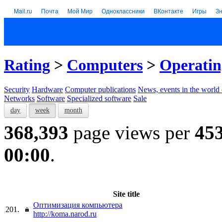
Mail.ru
Почта
Мой Мир
Одноклассники
ВКонтакте
Игры
З
Rating
>
Computers
>
Operatin
Security
Hardware
Computer publications
News, events in the world
Networks
Software
Specialized software
Sale
day
week
month
368,393
page views per
45
00:00
.
Site title
Оптимизация компьютера
201.
http://koma.narod.ru