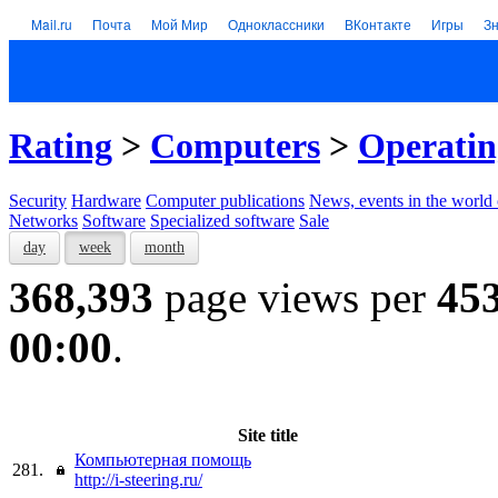
Mail.ru
Почта
Мой Мир
Одноклассники
ВКонтакте
Игры
З
Rating
>
Computers
>
Operatin
Security
Hardware
Computer publications
News, events in the world
Networks
Software
Specialized software
Sale
day
week
month
368,393
page views per
45
00:00
.
Site title
Компьютерная помощь
281.
http://i-steering.ru/