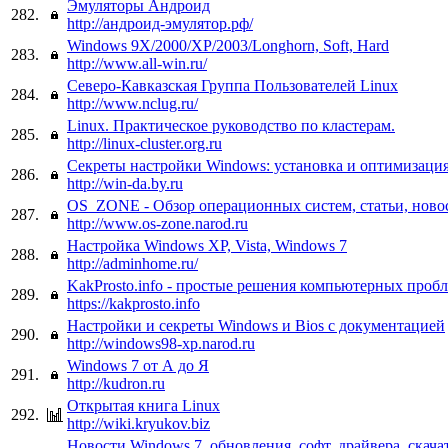
Эмуляторы Андроид
282.
http://андроид-эмулятор.рф/
Windows 9X/2000/XP/2003/Longhorn, Soft, Hard
283.
http://www.all-win.ru/
Северо-Кавказская Группа Пользователей Linux
284.
http://www.nclug.ru/
Linux. Практическое руководство по кластерам.
285.
http://linux-cluster.org.ru
Секреты настройки Windows: установка и оптимизаци
286.
http://win-da.by.ru
OS_ZONE - Обзор операционных систем, статьи, ново
287.
http://www.os-zone.narod.ru
Настройка Windows XP, Vista, Windows 7
288.
http://adminhome.ru/
KakProsto.info - простые решения компьютерных проб
289.
https://kakprosto.info
Настройки и секреты Windows и Bios с документацией
290.
http://windows98-xp.narod.ru
Windows 7 от А до Я
291.
http://kudron.ru
Открытая книга Linux
292.
http://wiki.kryukov.biz
Новости Windows 7, обновления, софт, драйвера, скачат