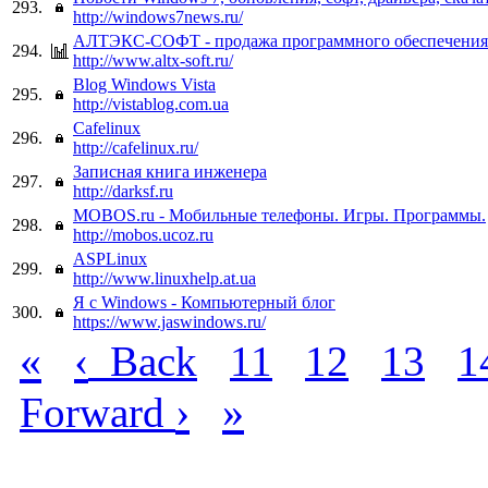
293.
http://windows7news.ru/
АЛТЭКС-СОФТ - продажа программного обеспечения
294.
http://www.altx-soft.ru/
Blog Windows Vista
295.
http://vistablog.com.ua
Cafelinux
296.
http://cafelinux.ru/
Записная книга инженера
297.
http://darksf.ru
MOBOS.ru - Мобильные телефоны. Игры. Программы.
298.
http://mobos.ucoz.ru
ASPLinux
299.
http://www.linuxhelp.at.ua
Я с Windows - Компьютерный блог
300.
https://www.jaswindows.ru/
«
‹
Back
11
12
13
1
›
»
Forward