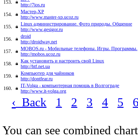
153.
http://7ios.ru
Мастер-ХР
154.
http://www.master-xp.ucoz.ru
Linux администрирование. Фото природы. Общение
155.
http://www.gesigor.ru
droid
156.
http://droidway.net
MOBOS.ru - Мобильные телефоны. Игры. Программы.
157.
http://mobos.ucoz.ru
Как установить и настроить свой Linux
158.
http://htf.net.ua
Компьютер для чайников
159.
http://dontfear.ru
IT-Volga - компьютерная помощь в Волгограде
160.
http://www.it-volga.org
‹
Back
1
2
3
4
5
You can see combined chart