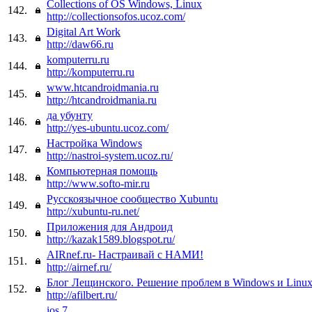
Collections of OS Windows, Linux
142.
http://collectionsofos.ucoz.com/
Digital Art Work
143.
http://daw66.ru
komputerru.ru
144.
http://komputerru.ru
www.htcandroidmania.ru
145.
http://htcandroidmania.ru
да убунту
146.
http://yes-ubuntu.ucoz.com/
Настройка Windows
147.
http://nastroi-system.ucoz.ru/
Компьютерная помощь
148.
http://www.softo-mir.ru
Русскоязычное сообщество Xubuntu
149.
http://xubuntu-ru.net/
Приложения для Андроид
150.
http://kazak1589.blogspot.ru/
AIRnef.ru- Настраивай с НАМИ!
151.
http://airnef.ru/
Блог Лещинского. Решение проблем в Windows и Linux
152.
http://afilbert.ru/
ios 7