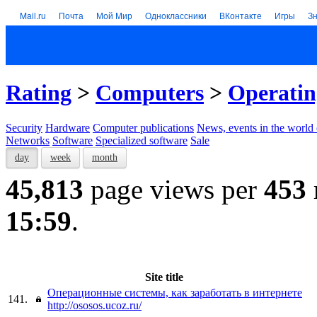
Mail.ru
Почта
Мой Мир
Одноклассники
ВКонтакте
Игры
З
Rating
>
Computers
>
Operatin
Security
Hardware
Computer publications
News, events in the world
Networks
Software
Specialized software
Sale
day
week
month
45,813
page views per
453
15:59
.
Site title
Операционные системы, как заработать в интернете
141.
http://ososos.ucoz.ru/