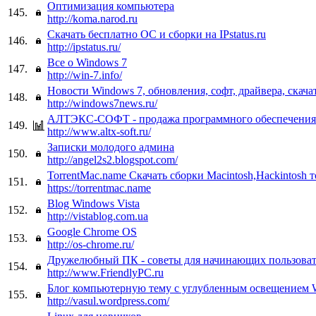
Оптимизация компьютера
145.
http://koma.narod.ru
Скачать бесплатно OC и сборки на IPstatus.ru
146.
http://ipstatus.ru/
Все о Windows 7
147.
http://win-7.info/
Новости Windows 7, обновления, софт, драйвера, скачат
148.
http://windows7news.ru/
АЛТЭКС-СОФТ - продажа программного обеспечения
149.
http://www.altx-soft.ru/
Записки молодого админа
150.
http://angel2s2.blogspot.com/
TorrentMac.name Скачать сборки Macintosh,Hackintosh 
151.
https://torrentmac.name
Blog Windows Vista
152.
http://vistablog.com.ua
Google Chrome OS
153.
http://os-chrome.ru/
Дружелюбный ПК - советы для начинающих пользова
154.
http://www.FriendlyPC.ru
Блог компьютерную тему с углубленным освещением 
155.
http://vasul.wordpress.com/