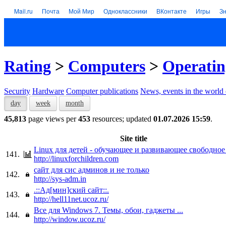
Mail.ru
Почта
Мой Мир
Одноклассники
ВКонтакте
Игры
З
Rating
>
Computers
>
Operatin
Security
Hardware
Computer publications
News, events in the world
day
week
month
45,813
page views per
453
resources; updated
01.07.2026 15:59
.
Site title
Linux для детей - обучающее и развивающее свободно
141.
http://linuxforchildren.com
сайт для сис админов и не только
142.
http://sys-adm.in
.::Ад[мин]ский сайт::.
143.
http://hell11net.ucoz.ru/
Все для Windows 7. Темы, обои, гаджеты ...
144.
http://window.ucoz.ru/