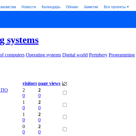
накомства
Новости
Календарь
Облако
Заметки
Все проекты
g systems
 of computers
Operating systems
Digital world
Periphery
Programming
visitors
page views
е ПО
2
2
0
0
1
2
0
0
1
2
0
0
0
2
0
0