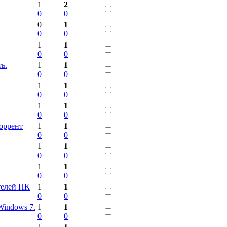
1
2
0
0
0
1
0
0
1
1
0
0
ь.
1
1
0
0
1
1
0
0
1
1
0
0
торрент
1
1
0
0
1
1
0
0
1
1
0
0
телей ПК
1
1
0
0
Windows 7.
1
1
0
0