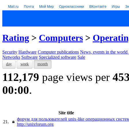
Mail.ru
Почта
Мой Мир
Одноклассники
ВКонтакте
Игры
З
Rating
>
Computers
>
Operatin
Security
Hardware
Computer publications
News, events in the world
Networks
Software
Specialized software
Sale
day
week
month
112,179
page views per
45
00:00
.
Site title
форум для пользователей unix-like операционных систе
21.
http://unixforum.org