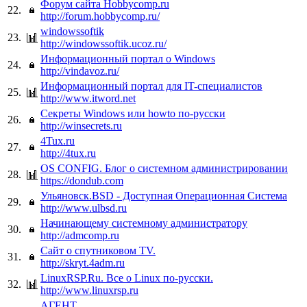
Форум сайта Hobbycomp.ru
22.
http://forum.hobbycomp.ru/
windowssoftik
23.
http://windowssoftik.ucoz.ru/
Информационный портал о Windows
24.
http://vindavoz.ru/
Информационный портал для IT-специалистов
25.
http://www.itword.net
Секреты Windows или howto по-русски
26.
http://winsecrets.ru
4Tux.ru
27.
http://4tux.ru
OS CONFIG. Блог о системном администрировании
28.
https://dondub.com
Ульяновск.BSD - Доступная Операционная Система
29.
http://www.ulbsd.ru
Начинающему системному администратору
30.
http://admcomp.ru
Сайт о спутниковом TV.
31.
http://skryt.4adm.ru
LinuxRSP.Ru. Все о Linux по-русски.
32.
http://www.linuxrsp.ru
АГЕНТ