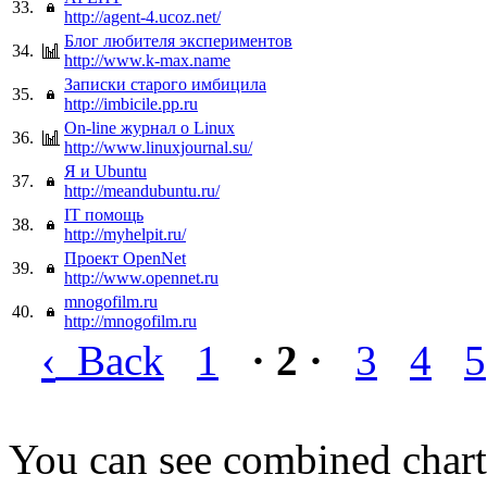
33.
http://agent-4.ucoz.net/
Блог любителя экспериментов
34.
http://www.k-max.name
Записки старого имбицила
35.
http://imbicile.pp.ru
On-line журнал o Linux
36.
http://www.linuxjournal.su/
Я и Ubuntu
37.
http://meandubuntu.ru/
IT помощь
38.
http://myhelpit.ru/
Проект OpenNet
39.
http://www.opennet.ru
mnogofilm.ru
40.
http://mnogofilm.ru
‹
Back
1
· 2 ·
3
4
5
You can see combined chart