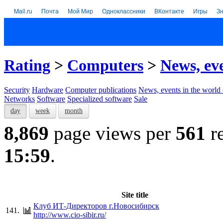
Mail.ru
Почта
Мой Мир
Одноклассники
ВКонтакте
Игры
З
Rating
>
Computers
>
News, ev
Security
Hardware
Computer publications
News, events in the world
Networks
Software
Specialized software
Sale
day
week
month
8,869
page views per
561
re
15:59
.
Site title
Клуб ИТ-Директоров г.Новосибирск
141.
http://www.cio-sibir.ru/