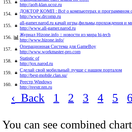
153.
http://aoft-klan.ucoz.ru
ДОКТОР КОМП : Всё о компьютерах и программном 
154.
http://www.drcomp.ru
all-gamer.narod.ru качай игры,фильмы,прохождения и м
155.
http://www.all-gamer.narod.ru
Журнал Hizone.info :: новости из мира hi-tech
156.
http://www.hizone.info/
Операционная Система для GameBoy
157.
http://www.workmaster-pro.com
Statistic of
158.
http://jox.narod.ru
Сделай свой мобильный лучше с нашим порталом
159.
http://best-mobile.clan.su/
Реестр Windows
160.
http://reestr.nm.ru
‹
Back
1
2
3
4
5
You can see combined chart