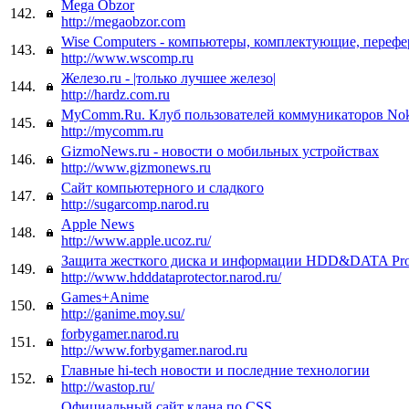
Mega Obzor
142.
http://megaobzor.com
Wise Computers - компьютеры, комплектующие, перефе
143.
http://www.wscomp.ru
Железо.ru - |только лучшее железо|
144.
http://hardz.com.ru
MyComm.Ru. Клуб пользователей коммуникаторов Nok
145.
http://mycomm.ru
GizmoNews.ru - новости о мобильных устройствах
146.
http://www.gizmonews.ru
Сайт компьютерного и сладкого
147.
http://sugarcomp.narod.ru
Apple News
148.
http://www.apple.ucoz.ru/
Защита жесткого диска и информации HDD&DATA Prot
149.
http://www.hdddataprotector.narod.ru/
Games+Anime
150.
http://ganime.moy.su/
forbygamer.narod.ru
151.
http://www.forbygamer.narod.ru
Главные hi-tech новости и последние технологии
152.
http://wastop.ru/
Официальный сайт клана по CSS.