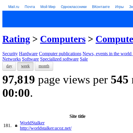
Mail.ru
Почта
Мой Мир
Одноклассники
ВКонтакте
Игры
З
Rating
>
Computers
>
Computer
Security
Hardware
Computer publications
News, events in the world
Networks
Software
Specialized software
Sale
day
week
month
97,819
page views per
545
00:00
.
Site title
WorldStalker
181.
http://worldstalker.ucoz.net/