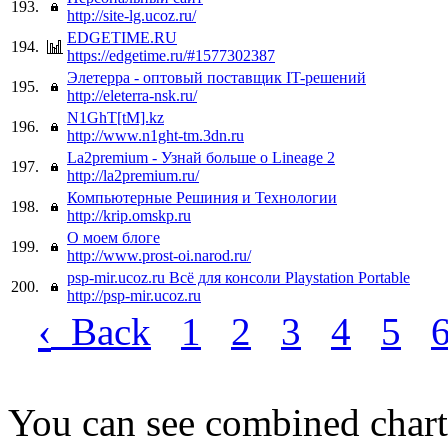
193.
http://site-lg.ucoz.ru/
EDGETIME.RU
194.
https://edgetime.ru/#1577302387
Элетерра - оптовый поставщик IT-решений
195.
http://eleterra-nsk.ru/
N1GhT[tM].kz
196.
http://www.n1ght-tm.3dn.ru
La2premium - Узнай больше о Lineage 2
197.
http://la2premium.ru/
Компьютерные Решиния и Технологии
198.
http://krip.omskp.ru
О моем блоге
199.
http://www.prost-oi.narod.ru/
psp-mir.ucoz.ru Всё для консоли Playstation Portable
200.
http://psp-mir.ucoz.ru
‹
Back
1
2
3
4
5
You can see combined chart