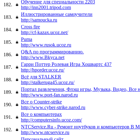
Обучение для специальности 2203
182.
http://inn2001.tripod.com
Иллюстрированные самоучители
183.
http://samoucka.ru
Cross fire
184.
http://cf-kazax.ucoz.net/
Puma
185.
http://www.rusok.ucoz.ru
Q&A по программированию.
186.
http://www.Bkyca.net
Гарри Поттер Ролевая Игра Хошвартс 437
187.
http://hporder.ucoz.ru/
Всё для STALKER
188.
http://stalkeruga45.ucoz.ru/
Портал развлечения, Флэш игры, Музыка, Видео, Все н
189.
http://www.port-fan.narod.ru
Все о Counter-strike
190.
http://www.cyber-strike.narod.ru
Все о компьютерах
191.
http://computersinfo.ucoz.com/
NTCService.Ru - Ремонт ноутбуков и компьютеров В М
192.
http://www.ntcservice.ru
Персональный сайт