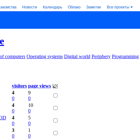
накомства
Новости
Календарь
Облако
Заметки
Все проекты
e
 of computers
Operating systems
Digital world
Periphery
Programming
visitors
page views
4
9
0
0
4
10
0
0
 3D
4
5
0
0
3
1
0
0