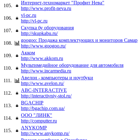
Интернет-техномаркет "Профит Нева"
105.
http://www.profit-neva.ru
vl-pc.ru
106.
http://vl-pc.ru
Скупка бу оборудования
107.
http://skupkabu.ru/
googoo: Продажа комплектующих и мониторов Самар
108.
http://www.googoo.ru/
Акком
109.
http://www.akkom.ru
Мультимедийное оборудование для автомобиля
110.
http://www.incarmedia.ru
Авелон - компьютеры и ноутбуки
111.
http://www.avelon.ru/
ABC-INTERACTIVE
112.
http://interactivniy-stol.ru/
BGACHIP
113.
http://bgachip.com.ua/
ООО "ЛИНК"
114.
http://computter.ru
ANYKOMP
115.
http://www.anykomp.ru/