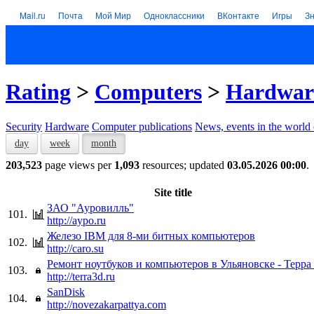
Mail.ru
Почта
Мой Мир
Одноклассники
ВКонтакте
Игры
З
Rating
>
Computers
>
Hardwar
Security
Hardware
Computer publications
News, events in the world
day
week
month
203,523
page views per
1,093
resources; updated
03.05.2026 00:00
.
Site title
ЗАО "Ауровилль"
101.
http://aypo.ru
Железо IBM для 8-ми битных компьютеров
102.
http://caro.su
Ремонт ноутбуков и компьютеров в Ульяновске - Терра
103.
http://terra3d.ru
SanDisk
104.
http://novezakarpattya.com