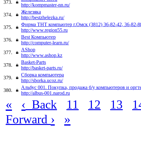
373.
http://kompmaster-nn.ru/
Железяка
374.
http://bestzhelezka.ru/
Фирма ТНТ компьютер г.Омск (3812) 36-82-42, 36-82-8
375.
http://www.region55.ru
Best Компьютер
376.
http://computer-learn.ru/
AShop
377.
http://www.ashop.kz
Basket-Parts
378.
http://basket-parts.ru/
Сборка компьютера
379.
http://sborka.ucoz.ru/
Альбус 001. Покупка, продажа б/у компьютеров и оргт
380.
http://albus-001.narod.ru
«
‹
Back
11
12
13
1
›
»
Forward