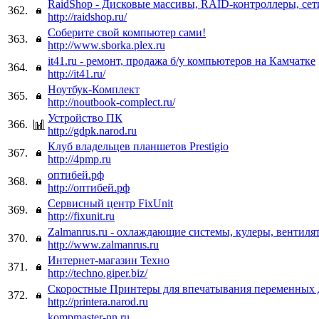
RaidShop - Дисковые массивы, RAID-контроллеры, сет
362.
http://raidshop.ru/
Соберите свой компьютер сами!
363.
http://www.sborka.plex.ru
it41.ru - ремонт, продажа б/у компьютеров на Камчатке
364.
http://it41.ru/
Ноутбук-Комплект
365.
http://noutbook-complect.ru/
Устройство ПК
366.
http://gdpk.narod.ru
Клуб владельцев планшетов Prestigio
367.
http://4pmp.ru
оптибей.рф
368.
http://оптибей.рф
Сервисный центр FixUnit
369.
http://fixunit.ru
Zalmanrus.ru - охлаждающие системы, кулеры, вентиля
370.
http://www.zalmanrus.ru
Интернет-магазин Техно
371.
http://techno.giper.biz/
Скоростные Принтеры для впечатывания переменных
372.
http://printera.narod.ru
kompmaster-nn.ru