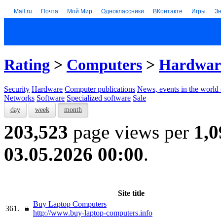
Mail.ru
Почта
Мой Мир
Одноклассники
ВКонтакте
Игры
З
Rating
>
Computers
>
Hardwar
Security
Hardware
Computer publications
News, events in the world
Networks
Software
Specialized software
Sale
day
week
month
203,523
page views per
1,0
03.05.2026 00:00
.
Site title
Buy Laptop Computers
361.
http://www.buy-laptop-computers.info