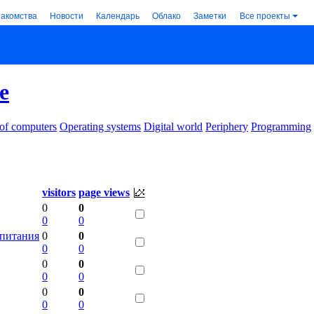
накомства
Новости
Календарь
Облако
Заметки
Все проекты
e
 of computers
Operating systems
Digital world
Periphery
Programming
visitors
page views
0
0
0
0
 питания
0
0
0
0
0
0
0
0
0
0
0
0