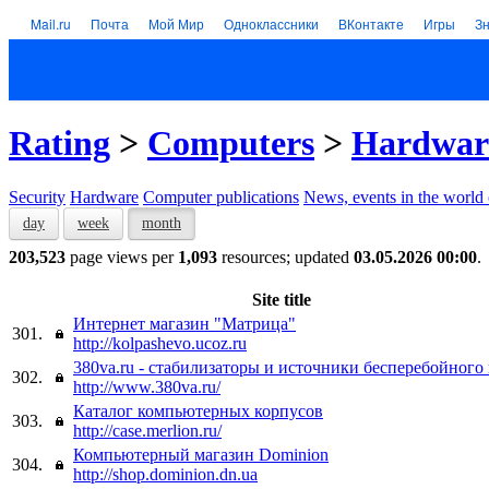
Mail.ru
Почта
Мой Мир
Одноклассники
ВКонтакте
Игры
З
Rating
>
Computers
>
Hardwar
Security
Hardware
Computer publications
News, events in the world
day
week
month
203,523
page views per
1,093
resources; updated
03.05.2026 00:00
.
Site title
Интернет магазин "Матрица"
301.
http://kolpashevo.ucoz.ru
380va.ru - стабилизаторы и источники бесперебойного
302.
http://www.380va.ru/
Каталог компьютерных корпусов
303.
http://case.merlion.ru/
Компьютерный магазин Dominion
304.
http://shop.dominion.dn.ua