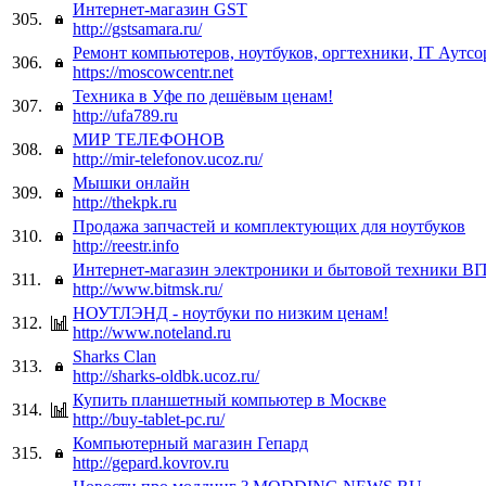
Интернет-магазин GST
305.
http://gstsamara.ru/
Ремонт компьютеров, ноутбуков, оргтехники, IT Аутсо
306.
https://moscowcentr.net
Техника в Уфе по дешёвым ценам!
307.
http://ufa789.ru
МИР ТЕЛЕФОНОВ
308.
http://mir-telefonov.ucoz.ru/
Мышки онлайн
309.
http://thekpk.ru
Продажа запчастей и комплектующих для ноутбуков
310.
http://reestr.info
Интернет-магазин электроники и бытовой техники BI
311.
http://www.bitmsk.ru/
НОУТЛЭНД - ноутбуки по низким ценам!
312.
http://www.noteland.ru
Sharks Clan
313.
http://sharks-oldbk.ucoz.ru/
Купить планшетный компьютер в Москве
314.
http://buy-tablet-pc.ru/
Компьютерный магазин Гепард
315.
http://gepard.kovrov.ru