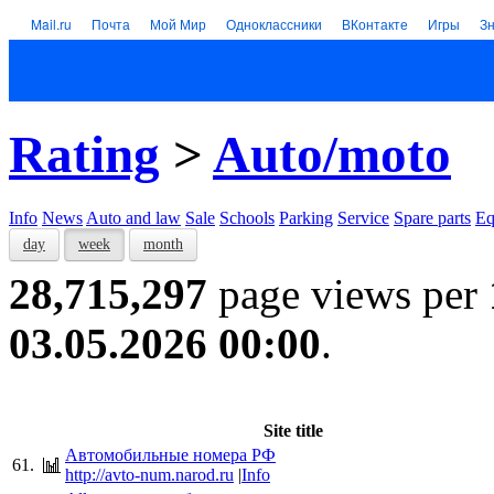
Mail.ru
Почта
Мой Мир
Одноклассники
ВКонтакте
Игры
З
Rating
>
Auto/moto
Info
News
Auto and law
Sale
Schools
Parking
Service
Spare parts
Eq
day
week
month
28,715,297
page views per
03.05.2026 00:00
.
Site title
Автомобильные номера РФ
61.
http://avto-num.narod.ru
|
Info