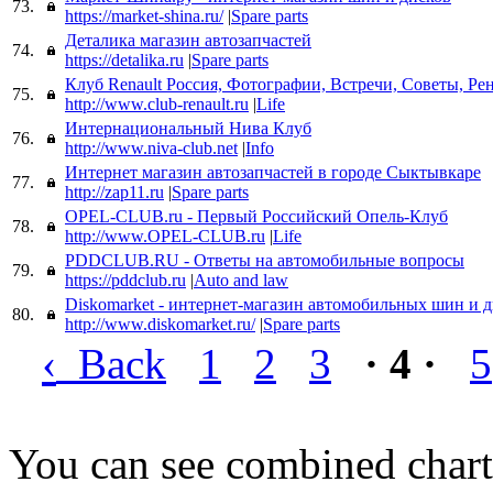
73.
https://market-shina.ru/
|
Spare parts
Деталика магазин автозапчастей
74.
https://detalika.ru
|
Spare parts
Клуб Renault Россия, Фотографии, Встречи, Советы, Ре
75.
http://www.club-renault.ru
|
Life
Интернациональный Нива Клуб
76.
http://www.niva-club.net
|
Info
Интернет магазин автозапчастей в городе Сыктывкаре
77.
http://zap11.ru
|
Spare parts
OPEL-CLUB.ru - Первый Российский Опель-Клуб
78.
http://www.OPEL-CLUB.ru
|
Life
PDDCLUB.RU - Ответы на автомобильные вопросы
79.
https://pddclub.ru
|
Auto and law
Diskomarket - интернет-магазин автомобильных шин и 
80.
http://www.diskomarket.ru/
|
Spare parts
‹
Back
1
2
3
· 4 ·
5
You can see combined chart