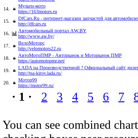
Мульти-мото
14.
https://163motors.ru
DfCars.Ru - интернет-магазин запчастей для автомобиле
15.
http://dfcars.ru
Автомобильный портал АW.BY
16.
http://www.aw.by/
ВелоМоторс
17.
http://velomotors22.ru
АвтоМотоПМР - Авторынок и Моторынок ПМР
18.
https://automotopmr.net/
LADA на Производственной ? Официальный сайт дилер
19.
http://tsa-kirov.lada.ru/
Мотор99
20.
https://motor99.ru/
· 1 ·
2
3
4
5
6
7
You can see combined chart