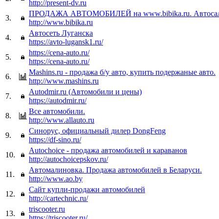
http://present-dv.ru
ПРОДАЖА АВТОМОБИЛЕЙ на www.bibika.ru. Автосал
3.
http://www.bibika.ru
Автосеть Луганска
4.
https://avto-lugansk1.ru/
https://cena-auto.ru/
5.
https://cena-auto.ru/
Mashins.ru - продажа б/у авто, купить подержаные авто.
6.
http://www.mashins.ru
Autodmir.ru (Автомобили и цены)
7.
https://autodmir.ru/
Все автомобили.
8.
http://www.allauto.ru
Синорус, официальный дилер DongFeng
9.
https://df-sino.ru/
Autochoice - продажа автомобилей и караванов
10.
http://autochoicepskov.ru/
Автомалиновка. Продажа автомобилей в Беларуси.
11.
http://www.ao.by
Сайт купли-продажи автомобилей
12.
http://cartechnic.ru/
triscooter.ru
13.
https://triscooter.ru/