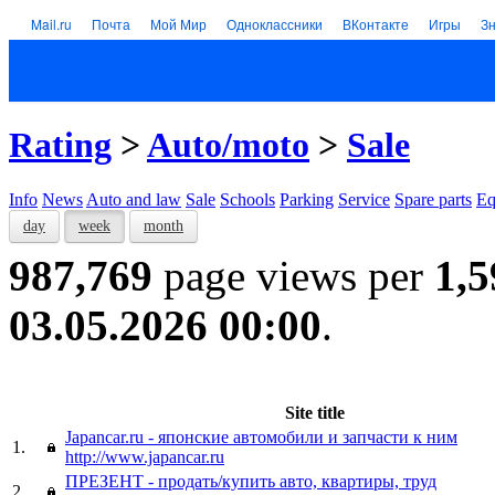
Mail.ru
Почта
Мой Мир
Одноклассники
ВКонтакте
Игры
З
Rating
>
Auto/moto
>
Sale
Info
News
Auto and law
Sale
Schools
Parking
Service
Spare parts
Eq
day
week
month
987,769
page views per
1,5
03.05.2026 00:00
.
Site title
Japancar.ru - японские автомобили и запчасти к ним
1.
http://www.japancar.ru
ПРЕЗЕНТ - продать/купить авто, квартиры, труд
2.