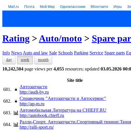
Mail.ru
Почта
Мой Мир
Одноклассники
ВКонтакте
Игры
З
Rating
>
Auto/moto
>
Spare par
Info
News
Auto and law
Sale
Schools
Parking
Service
Spare parts
Eq
day
week
month
10,242,504
page views per
4,055
resources; updated
03.05.2026 00:
Site title
Автозапчасти
681.
http://audi-by.ru
Справочник "Автозапчасти и Автосервис"
682.
http://ap-m.ru
Автомобильная Литература на CHIEFF.RU
683.
http://autobook.chieff.ru
Ралли-Спорт. Автозапчасти.Спортивный тюнинг.Тюн
684.
http://ralli-sport.ru/