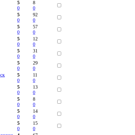
5
8
0
0
5
92
0
0
5
57
0
0
5
12
0
0
5
31
0
0
5
29
0
0
ск
5
11
0
0
5
13
0
0
5
8
0
0
5
14
0
0
5
15
0
0