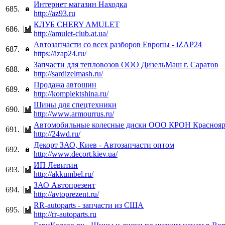
Интернет магазин Находка
685.
http://az93.ru
КЛУБ CHERY AMULET
686.
http://amulet-club.at.ua/
Автозапчасти со всех разборов Европы - iZAP24
687.
https://izap24.ru/
Запчасти для тепловозов ООО ДизельМаш г. Саратов
688.
http://sardizelmash.ru/
Продажа автошин
689.
http://komplektshina.ru/
Шины для спецтехники
690.
http://www.armourrus.ru/
Автомобильные колесные диски ООО КРОН Краснояр
691.
http://24wd.ru/
Декорт ЗАО, Киев - Автозапчасти оптом
692.
http://www.decort.kiev.ua/
ИП Левитин
693.
http://akkumbel.ru/
ЗАО Автопрезент
694.
http://avtoprezent.ru/
RR-autoparts - запчасти из США
695.
http://rr-autoparts.ru