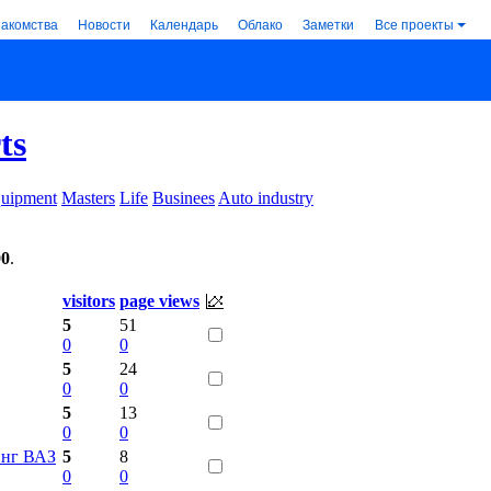
накомства
Новости
Календарь
Облако
Заметки
Все проекты
ts
uipment
Masters
Life
Businees
Auto industry
00
.
visitors
page views
5
51
0
0
5
24
0
0
5
13
0
0
инг ВАЗ
5
8
0
0