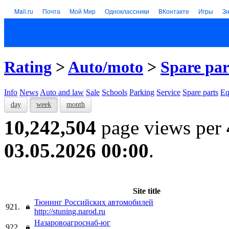
Mail.ru
Почта
Мой Мир
Одноклассники
ВКонтакте
Игры
З
Rating
>
Auto/moto
>
Spare par
Info
News
Auto and law
Sale
Schools
Parking
Service
Spare parts
Eq
day
week
month
10,242,504
page views per
03.05.2026 00:00
.
Site title
Тюнинг Российских автомобилей
921.
http://stuning.narod.ru
Назаровоагроснаб-юг
922.