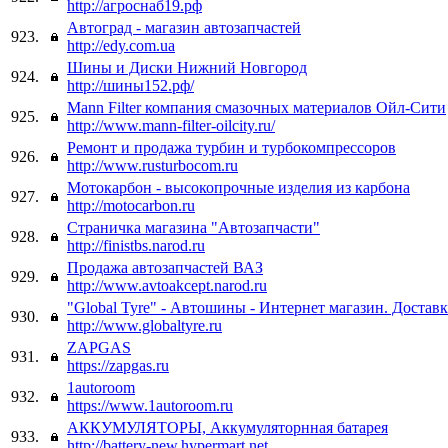
http://агроснаб19.рф
Автоград - магазин автозапчастей
923.
http://edy.com.ua
Шины и Диски Нижний Новгород
924.
http://шины152.рф/
Mann Filter компания смазочных материалов Ойл-Сити
925.
http://www.mann-filter-oilcity.ru/
Ремонт и продажа турбин и турбокомпрессоров
926.
http://www.rusturbocom.ru
Мотокарбон - высокопрочные изделия из карбона
927.
http://motocarbon.ru
Страничка магазина "Автозапчасти"
928.
http://finistbs.narod.ru
Продажа автозапчастей ВАЗ
929.
http://www.avtoakcept.narod.ru
"Global Tyre" - Автошины - Интернет магазин. Доставк
930.
http://www.globaltyre.ru
ZAPGAS
931.
https://zapgas.ru
1autoroom
932.
https://www.1autoroom.ru
АККУМУЛЯТОРЫ, Аккумуляторнная батарея
933.
http://battery-new.hypermart.net