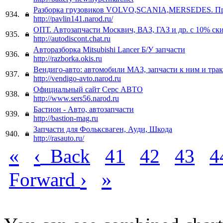
Разборка грузовиков VOLVO,SCANIA,MERSEDES. Пр
934.
http://pavlin141.narod.ru/
ОПТ. Автозапчасти Москвич, ВАЗ, ГАЗ и др. с 10% ск
935.
http://autodiscont.chat.ru
Авторазборка Mitsubishi Lancer Б/У запчасти
936.
http://razborka.okis.ru
Вендиго-авто: автомобили МАЗ, запчасти к ним и тра
937.
http://vendigo-avto.narod.ru
Официальный сайт Серс АВТО
938.
http://www.sers56.narod.ru
Бастион - Авто, автозапчасти
939.
http://bastion-mag.ru
Запчасти для Фольксваген, Ауди, Шкода
940.
http://rasauto.ru/
«
‹
Back
41
42
43
4
›
»
Forward