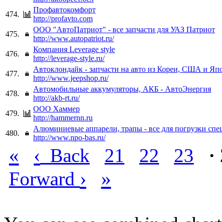
Профавтокомфорт
474.
http://profavto.com
ООО "АвтоПатриот" - все запчасти для УАЗ Патриот
475.
http://www.autopatriot.ru/
Компания Leverаge style
476.
http://leverage-style.ru/
Автоклондайк - запчасти на авто из Кореи, США и Яп
477.
http://www.jeepshop.ru/
Автомобильные аккумуляторы, АКБ - АвтоЭнергия
478.
http://akb-rt.ru/
ООО Хаммер
479.
http://hammernn.ru
Алюминиевые аппарели, трапы - все для погрузки спе
480.
http://www.npo-bas.ru/
«
‹
Back
21
22
23
·
›
»
Forward