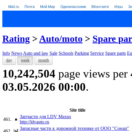
Mail.ru
Почта
Мой Мир
Одноклассники
ВКонтакте
Игры
З
Rating
>
Auto/moto
>
Spare par
Info
News
Auto and law
Sale
Schools
Parking
Service
Spare parts
Eq
day
week
month
10,242,504
page views per
03.05.2026 00:00
.
Site title
Запчасти для LDV Maxus
461.
http://ldvauto.ru
Запасные части к дорожной технике от ООО "Сонар"
462.