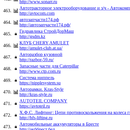
http://www.sonarr.ru
Автотракторное электрооборудование и з/ч - Автоком
463.
http://avtocom.com
автозапчасти174.рф
464.
http://автозапчасти174.рф/
Гидравлика СтройДорМаш
465.
http://gsdm.kz
КЛУБ CHERY AMULET
466.
http://amulet-club.at.ua/
Авторазбор кузовной
467.
http://razbor-59.ru/
Запасные части для Caterpillar
468.
http://www.ctp.com.ru
Система ниппель
469.
https://nipplesystem.su
Авторамки. Kras-Style
470.
http://kras-style.ru
AUTOTEIL COMPANY
471.
https://avtoteil.ru
Х.Ф.С. Лифтинг: Цепи противоскольжения на колеса г
472.
http://hfs-lifting.ru
Автомобильные аккумуляторы в Бресте
473.
http://акббрест.бел