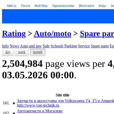
Mail.ru
Почта
Мой Мир
Одноклассники
ВКонтакте
Игры
З
Rating
>
Auto/moto
>
Spare par
Info
News
Auto and law
Sale
Schools
Parking
Service
Spare parts
Eq
day
week
month
2,504,984
page views per
4
03.05.2026 00:00
.
Site title
Запчасти и аксессуары для Volkswagen T4, T5 и Amaro
161.
http://www.vag-technik.ru
Автозапчасти в Могилеве
162.