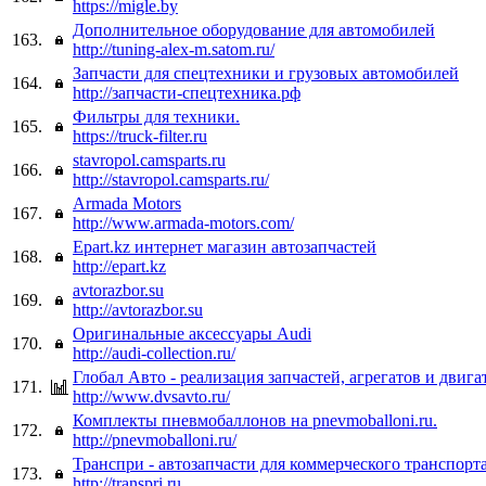
https://migle.by
Дополнительное оборудование для автомобилей
163.
http://tuning-alex-m.satom.ru/
Запчасти для спецтехники и грузовых автомобилей
164.
http://запчасти-спецтехника.рф
Фильтры для техники.
165.
https://truck-filter.ru
stavropol.camsparts.ru
166.
http://stavropol.camsparts.ru/
Armada Motors
167.
http://www.armada-motors.com/
Epart.kz интернет магазин автозапчастей
168.
http://epart.kz
avtorazbor.su
169.
http://avtorazbor.su
Оригинальные аксессуары Audi
170.
http://audi-collection.ru/
Глобал Авто - реализация запчастей, агрегатов и двига
171.
http://www.dvsavto.ru/
Комплекты пневмобаллонов на pnevmoballoni.ru.
172.
http://pnevmoballoni.ru/
Транспри - автозапчасти для коммерческого транспорт
173.
http://transpri.ru