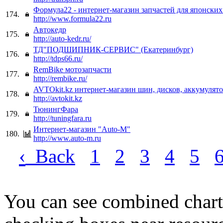
Формула22 - интернет-магазин запчастей для японских
174.
http://www.formula22.ru
Автокедр
175.
http://auto-kedr.ru/
ТД"ПОДШИПНИК-СЕРВИС" (Екатеринбург)
176.
http://tdps66.ru/
RemBike мотозапчасти
177.
http://rembike.ru/
AVTOkit.kz интернет-магазин шин, дисков, аккумулят
178.
http://avtokit.kz
ТюнингФара
179.
http://tuningfara.ru
Интернет-магазин "Auto-M"
180.
http://www.auto-m.ru
‹
Back
1
2
3
4
5
You can see combined chart