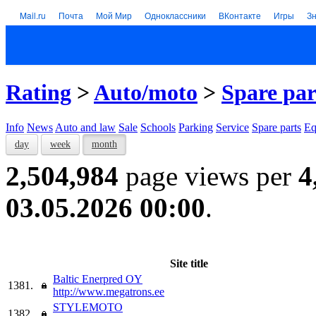
Mail.ru
Почта
Мой Мир
Одноклассники
ВКонтакте
Игры
З
Rating
>
Auto/moto
>
Spare par
Info
News
Auto and law
Sale
Schools
Parking
Service
Spare parts
Eq
day
week
month
2,504,984
page views per
4
03.05.2026 00:00
.
Site title
Baltic Enerpred OY
1381.
http://www.megatrons.ee
STYLEMOTO
1382.