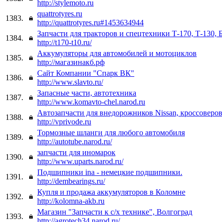
http://stylemoto.ru
quattrotyres.ru
1383.
http://quattrotyres.ru#1453634944
Запчасти для тракторов и спецтехники Т-170, Т-130, 
1384.
http://t170-t10.ru/
Аккумуляторы для автомобилей и мотоциклов
1385.
http://магазинакб.рф
Сайт Компании "Спарк ВК"
1386.
http://www.slavto.ru/
Запасные части, автотехника
1387.
http://www.komavto-chel.narod.ru
Автозапчасти для внедорожников Nissan, кроссоверов I
1388.
http://vprivode.ru
Тормозные шланги для любого автомобиля
1389.
http://autotube.narod.ru/
запчасти для иномарок
1390.
http://www.uparts.narod.ru/
Подшипники ina - немецкие подшипники.
1391.
http://dembearings.ru/
Купля и продажа аккумуляторов в Коломне
1392.
http://kolomna-akb.ru
Магазин "Запчасти к с/х технике", Волгоград
1393.
http://agrotech34.narod.ru/