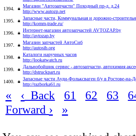
Магазин "Автозапчасти" Походный пр-д. д.24
1394.
http://www.autozp.net
Запасные части, Коммунальная и дорожно-строительн
1395.
http://komm-trade.ru/
Интернет-магазин автозапчастей AVTOZAP.by
1396.
http://avtozap.by
Магазин запчастей АвтоСиб
1397.
http://autosib.org
Каталоги наручных часов
1398.
http://lookatwatch.ru
Дальнобойщик сервис - автозапчасти, автохимия акс
1399.
http://dstruckpart.ru
Запасные части Ауди-Фольксваген б/у в Ростове-на-
1400.
http://razborka61.ru
«
‹
Back
61
62
63
6
›
»
Forward