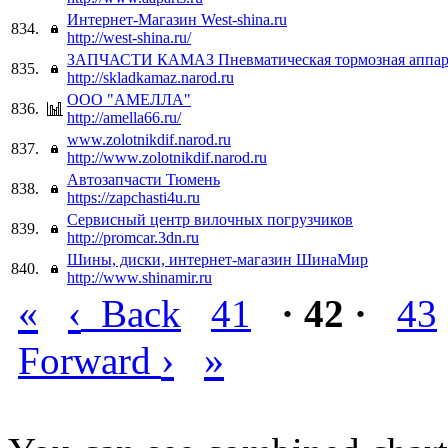
Интернет-Магазин West-shina.ru
834.
http://west-shina.ru/
ЗАПЧАСТИ КАМАЗ Пневматическая тормозная аппа
835.
http://skladkamaz.narod.ru
ООО "АМЕЛЛА"
836.
http://amella66.ru/
www.zolotnikdif.narod.ru
837.
http://www.zolotnikdif.narod.ru
Автозапчасти Тюмень
838.
https://zapchasti4u.ru
Сервисный центр вилочных погрузчиков
839.
http://promcar.3dn.ru
Шины, диски, интернет-магазин ШинаМир
840.
http://www.shinamir.ru
«
‹
Back
41
· 42 ·
43
›
»
Forward