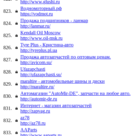
http://www.glushi.ru
Водномоторный.рф
823.
https://vodmot.ru
Продажа подшипников - ланмар
824.
http://lanmar.ru/
Kendall Oil Moscow
825.
http://www.oil-msk.ru
Tyre Plus - Кристина-авто
826.
http://tyreplus.pl.ua
Продажа автозапчастей по оптовым ценам.
827.
http://avicom.su/
Ufazapchasti
828.
http://ufazapchasti.su/
maraltire - автомобильные шины и диски
829.
http://maraltire.ru/
Автомагазин "AutoMir-DE", запчасти на любое авто.
830.
http://automir-de.ru
Интернет - магазин автозапчастей
831.
http://zapvag.ru
az78
832.
http://az78.ru
AAParts
833.
http://www.aaparts.ru