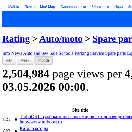
Mail.ru
Почта
Мой Мир
Одноклассники
ВКонтакте
Игры
З
Rating
>
Auto/moto
>
Spare par
Info
News
Auto and law
Sale
Schools
Parking
Service
Spare parts
Eq
day
week
month
2,504,984
page views per
4
03.05.2026 00:00
.
Site title
TurboOST- турбокомпрессоры мировых производителе
821.
http://www.turboost.ru
Катализаторы
822.