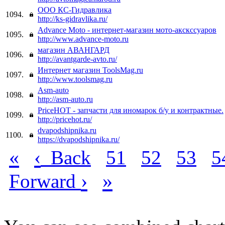
ООО КС-Гидравлика
1094.
http://ks-gidravlika.ru/
Advance Moto - интернет-магазин мото-акскссуаров
1095.
http://www.advance-moto.ru
магазин АВАНГАРД
1096.
http://avantgarde-avto.ru/
Интернет магазин ToolsMag.ru
1097.
http://www.toolsmag.ru
Аsm-auto
1098.
http://asm-auto.ru
PriceHOT - запчасти для иномарок б/у и контрактные.
1099.
http://pricehot.ru/
dvapodshipnika.ru
1100.
https://dvapodshipnika.ru/
«
‹
Back
51
52
53
5
›
»
Forward