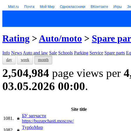
Mail.ru
Почта
Мой Мир
Одноклассники
ВКонтакте
Игры
З
Rating
>
Auto/moto
>
Spare par
Info
News
Auto and law
Sale
Schools
Parking
Service
Spare parts
Eq
day
week
month
2,504,984
page views per
4
03.05.2026 00:00
.
Site title
БУ запчасти
1081.
https://buzapchasti.moscow/
ТурбоМир
1082.