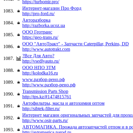
https://turbomir.pro/
Интернет-магазин Про Форд
1083.
http://pro-ford.ru/
Авторазборка
1084.
http://razborka.ucoz.ua
ООО Геотранс
1085.
https://geo-trans.ru/
ООО "АвтоТракт" - Запчасти Caterpillar, Perkins, DD
1086.
http://www.autotrakt.com
?Все Для Авто?
1087.
http://vsedlyauto.ru/
ООО НПО ЗТМ
1088.
http://kolodka16.ru
www.разбор-рено.рф
1089.
http://www.разбор-рено.рф
Transmission Parts Shop
1090.
http://tps.kz/#1474815761
Автофильтры, масла и автохимия оптом
1091.
http://sibtek-filter.ru/
Интернет магазин оригинальных запчастей для прохо
1092.
http://www.osir-parts.ru/
АВТОМАГИКА. Прожада автозапчастей отпом и в ро
1093.
http://avtomagica.narod.ru