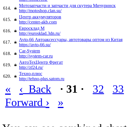
Мотозапчасти и запчасти для скутера Мичуринск
614.
http://motoshop.clan.su/
Центр аккумуляторов
615.
http://center-akb.com
Евросклад М
616.
http://eurosklad.3dn.ru/
Avto-66 Автоаксессуары, автотовары оптом из Китая
617.
https://avto-66.su/
Car-System
618.
http://system-car.ru
АвтоТехЦентр Фрегат
619.
http://zf24.ru/
Техно-плюс
620.
http://tehno-plus.satom.ru
«
‹
Back
· 31 ·
32
33
›
»
Forward