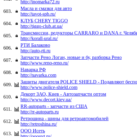
http://inomarka72.ru
Масла и смазки для авто
603.
http://tavot-spb.ru/
КЛУБ CHERY TIGGO
604.
http://tiggo-club.at.ua/
Трансмиссии, редукторы CARRARO и DANA г. Челяб
605.
http://korall-ural.ru/
РТИ Балаково
606.
http://auto-rti.ru
Запчасти Рено Логан, новые и бу, разборка Рено
607.
http://www.reno-reno.ru/
Наварка РФ
608.
http://navarka.com
Защиты двигателя POLICE SHIELD - Подавляют беспо
609.
http://www.police-shield.com
Декорт ЗАО, Киев - Автозапчасти оптом
610.
http://www.decort.kiev.ua/
RR-autoparts - запчасти из США
611.
http://rr-autoparts.ru
Ретрошина - шины для ретроавтомобилей
612.
http://retroshina.ru/
ООО Исеть
613.
http://ooouvt.ru/