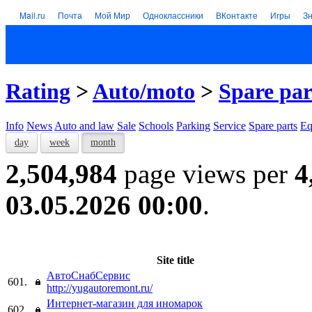
Mail.ru
Почта
Мой Мир
Одноклассники
ВКонтакте
Игры
З
Rating
>
Auto/moto
>
Spare par
Info
News
Auto and law
Sale
Schools
Parking
Service
Spare parts
Eq
day
week
month
2,504,984
page views per
4
03.05.2026 00:00
.
Site title
АвтоСнабСервис
601.
http://yugautoremont.ru/
Интернет-магазин для иномарок
602.