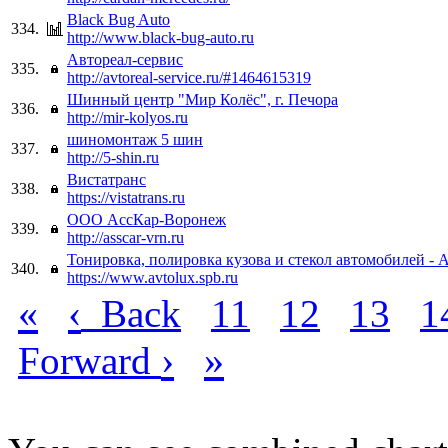
Black Bug Auto
334.
http://www.black-bug-auto.ru
Автореал-сервис
335.
http://avtoreal-service.ru/#1464615319
Шинный центр "Мир Колёс", г. Печора
336.
http://mir-kolyos.ru
шиномонтаж 5 шин
337.
http://5-shin.ru
Вистатранс
338.
https://vistatrans.ru
ООО АссКар-Воронеж
339.
http://asscar-vrn.ru
Тонировка, полировка кузова и стекол автомобилей -
340.
https://www.avtolux.spb.ru
«
‹
Back
11
12
13
1
›
»
Forward