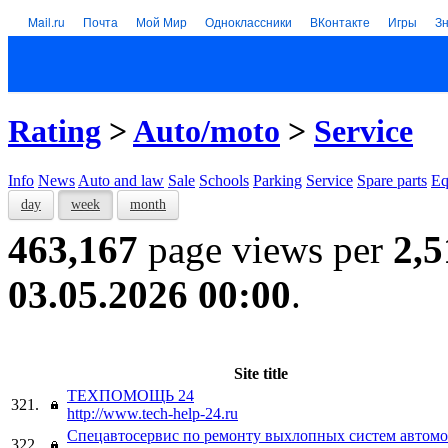
Mail.ru
Почта
Мой Мир
Одноклассники
ВКонтакте
Игры
З
Rating
>
Auto/moto
>
Service
Info
News
Auto and law
Sale
Schools
Parking
Service
Spare parts
Eq
day
week
month
463,167
page views per
2,5
03.05.2026 00:00
.
Site title
ТЕХПОМОЩЬ 24
321.
http://www.tech-help-24.ru
Спецавтосервис по ремонту выхлопных систем автом
322.