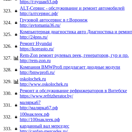
https://глушак63.рф
ALT-Сервис - обслуживание и ремонт автомобилей
323.
http://алтсервис.рф/
Грузовой автосервис в г.Воронеж
324.
http://avtomania36.ru/
Компьютерная диагностика авто Диагностика и ремон
325.
http://24pns.ru/
Ремонт Hyundai
326.
https://koreasto.ru/
Rem-Zon ремонт рулевых реек, генераторов, гур и пр.
327.
http://rem-zon.ru
Компания BMWProfi предлагает диодные модули
328.
http://bmwprofi.ru/
oskolochek.ru
329.
http://www.oskolochek.ru
Ремонт и обслуживание рефрижераторов в Витебске
330.
https://www.refrizherator.by/
малярка67
331.
http://малярка67.рф
100наклеек.рф
332.
http://100наклеек.рф
карданный вал мерседес
333.
http://cardan-mercedes.ru/