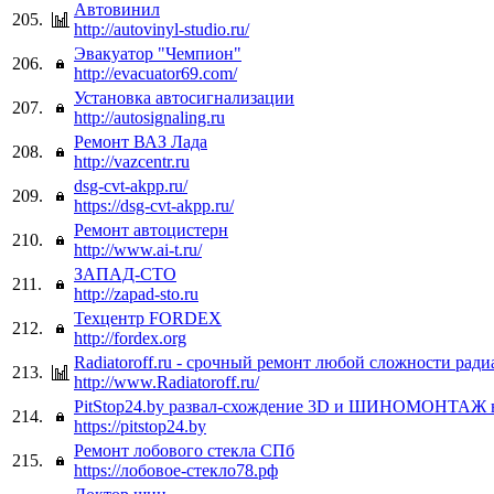
Автовинил
205.
http://autovinyl-studio.ru/
Эвакуатор "Чемпион"
206.
http://evacuator69.com/
Установка автосигнализации
207.
http://autosignaling.ru
Ремонт ВАЗ Лада
208.
http://vazcentr.ru
dsg-cvt-akpp.ru/
209.
https://dsg-cvt-akpp.ru/
Ремонт автоцистерн
210.
http://www.ai-t.ru/
ЗАПАД-СТО
211.
http://zapad-sto.ru
Техцентр FORDEX
212.
http://fordex.org
Radiatoroff.ru - срочный ремонт любой сложности ради
213.
http://www.Radiatoroff.ru/
PitStop24.by развал-схождение 3D и ШИНОМОНТАЖ 
214.
https://pitstop24.by
Ремонт лобового стекла СПб
215.
https://лобовое-стекло78.рф