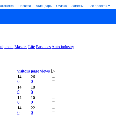
накомства
Новости
Календарь
Облако
Заметки
Все проекты
uipment
Masters
Life
Businees
Auto industry
visitors
page views
14
26
0
0
14
18
0
0
14
16
0
0
14
22
0
0