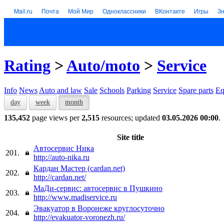
Mail.ru
Почта
Мой Мир
Одноклассники
ВКонтакте
Игры
З
Rating
>
Auto/moto
>
Service
Info
News
Auto and law
Sale
Schools
Parking
Service
Spare parts
Eq
day
week
month
135,452
page views per
2,515
resources; updated
03.05.2026 00:00
.
Site title
Автосервис Ника
201.
http://auto-nika.ru
Кардан Мастер (cardan.net)
202.
http://cardan.net/
МаДи-сервис: автосервис в Пушкино
203.
http://www.madiservice.ru
Эвакуатор в Воронеже круглосуточно
204.
http://evakuator-voronezh.ru/