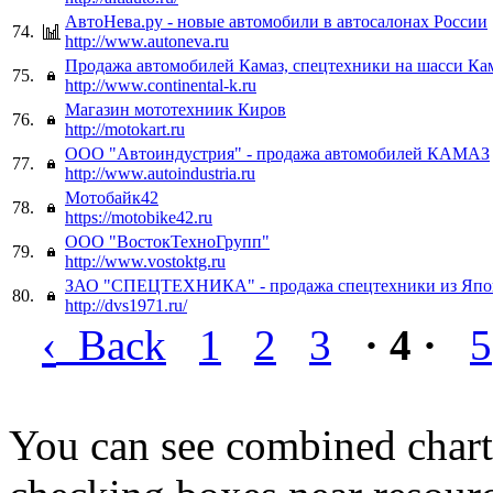
АвтоНева.ру - новые автомобили в автосалонах России
74.
http://www.autoneva.ru
Продажа автомобилей Камаз, спецтехники на шасси Кам
75.
http://www.continental-k.ru
Магазин мототехниик Киров
76.
http://motokart.ru
ООО "Автоиндустрия" - продажа автомобилей КАМАЗ
77.
http://www.autoindustria.ru
Мотобайк42
78.
https://motobike42.ru
ООО "ВостокТехноГрупп"
79.
http://www.vostoktg.ru
ЗАО "СПЕЦТЕХНИКА" - продажа спецтехники из Яп
80.
http://dvs1971.ru/
‹
Back
1
2
3
· 4 ·
5
You can see combined chart