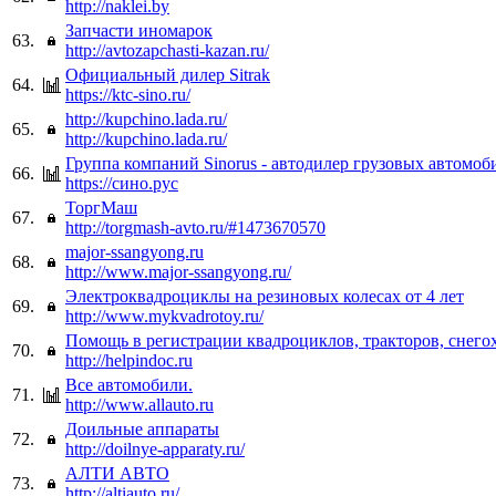
http://naklei.by
Запчасти иномарок
63.
http://avtozapchasti-kazan.ru/
Официальный дилер Sitrak
64.
https://ktc-sino.ru/
http://kupchino.lada.ru/
65.
http://kupchino.lada.ru/
Группа компаний Sinorus - автодилер грузовых автомоб
66.
https://сино.рус
ТоргМаш
67.
http://torgmash-avto.ru/#1473670570
major-ssangyong.ru
68.
http://www.major-ssangyong.ru/
Электроквадроциклы на резиновых колесах от 4 лет
69.
http://www.mykvadrotoy.ru/
Помощь в регистрации квадроциклов, тракторов, снего
70.
http://helpindoc.ru
Все автомобили.
71.
http://www.allauto.ru
Доильные аппараты
72.
http://doilnye-apparaty.ru/
АЛТИ АВТО
73.
http://altiauto.ru/