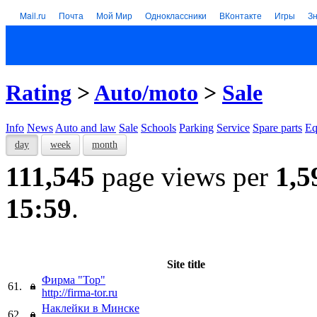
Mail.ru
Почта
Мой Мир
Одноклассники
ВКонтакте
Игры
З
Rating
>
Auto/moto
>
Sale
Info
News
Auto and law
Sale
Schools
Parking
Service
Spare parts
Eq
day
week
month
111,545
page views per
1,5
15:59
.
Site title
Фирма "Тор"
61.
http://firma-tor.ru
Наклейки в Минске
62.