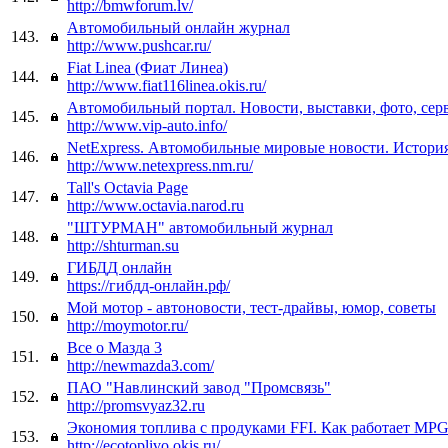
http://bmwforum.lv/
Автомобильный онлайн журнал
143.
http://www.pushcar.ru/
Fiat Linea (Фиат Линеа)
144.
http://www.fiat116linea.okis.ru/
Автомобильный портал. Новости, выставки, фото, сер
145.
http://www.vip-auto.info/
NetExpress. Автомобильные мировые новости. История
146.
http://www.netexpress.nm.ru/
Tall's Octavia Page
147.
http://www.octavia.narod.ru
"ШТУРМАН" автомобильный журнал
148.
http://shturman.su
ГИБДД онлайн
149.
https://гибдд-онлайн.рф/
Мой мотор - автоновости, тест-драйвы, юмор, советы
150.
http://moymotor.ru/
Все о Мазда 3
151.
http://newmazda3.com/
ПАО "Навлинский завод "Промсвязь"
152.
http://promsvyaz32.ru
Экономия топлива с продуками FFI. Как работает MPG
153.
http://ecotoplivo.okis.ru/