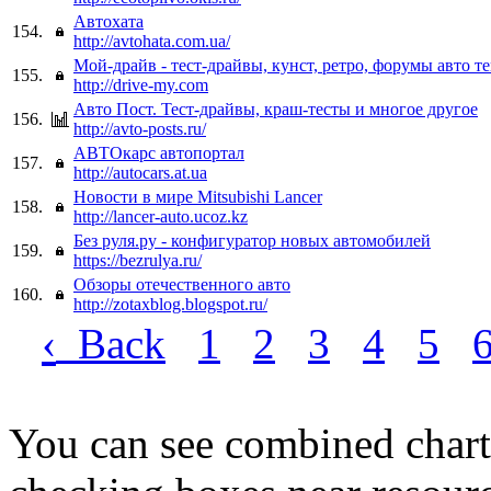
Автохата
154.
http://avtohata.com.ua/
Мой-драйв - тест-драйвы, кунст, ретро, форумы авто т
155.
http://drive-my.com
Авто Пост. Тест-драйвы, краш-тесты и многое другое
156.
http://avto-posts.ru/
АВТОкарс автопортал
157.
http://autocars.at.ua
Новости в мире Mitsubishi Lancer
158.
http://lancer-auto.ucoz.kz
Без руля.ру - конфигуратор новых автомобилей
159.
https://bezrulya.ru/
Обзоры отечественного авто
160.
http://zotaxblog.blogspot.ru/
‹
Back
1
2
3
4
5
You can see combined chart