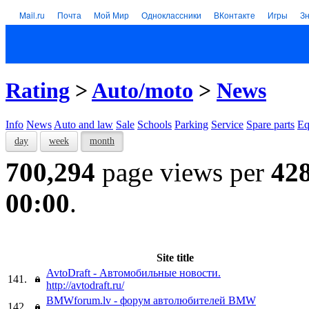
Mail.ru
Почта
Мой Мир
Одноклассники
ВКонтакте
Игры
З
Rating
>
Auto/moto
>
News
Info
News
Auto and law
Sale
Schools
Parking
Service
Spare parts
Eq
day
week
month
700,294
page views per
42
00:00
.
Site title
AvtoDraft - Автомобильные новости.
141.
http://avtodraft.ru/
BMWforum.lv - форум автолюбителей BMW
142.