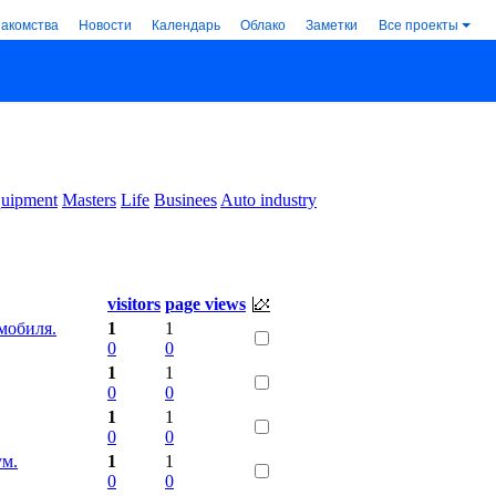
накомства
Новости
Календарь
Облако
Заметки
Все проекты
uipment
Masters
Life
Businees
Auto industry
visitors
page views
мобиля.
1
1
0
0
1
1
0
0
1
1
0
0
ум.
1
1
0
0