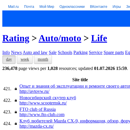
Mail.ru
Почта
Мой Мир
Одноклассники
ВКонтакте
Игры
З
Rating
>
Auto/moto
>
Life
Info
News
Auto and law
Sale
Schools
Parking
Service
Spare parts
Eq
day
week
month
236,478
page views per
1,028
resources; updated
01.07.2026 15:59
.
Site title
Опыт и знания об эксплуатации и ремонте своего авто
421.
http://avtovw.ru/
Новосибирский скутер клуб
422.
http://www.scooternsk.ru/
FTO club of Russia
423.
http://www.fto-club.com
Клуб любителей Mazda CX-9, информация, обзор, фор
424.
http://mazda-cx.ru/