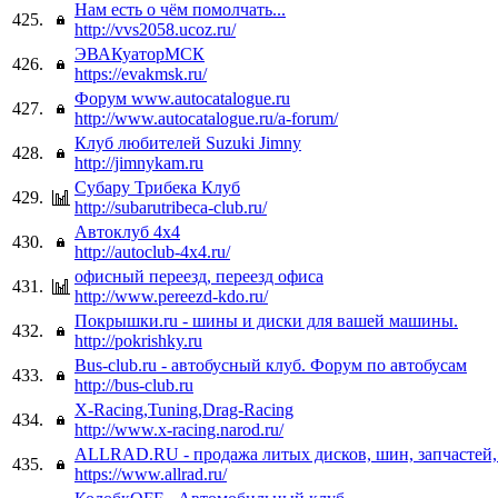
Нам есть о чём помолчать...
425.
http://vvs2058.ucoz.ru/
ЭВАКуаторМСК
426.
https://evakmsk.ru/
Форум www.autocatalogue.ru
427.
http://www.autocatalogue.ru/a-forum/
Клуб любителей Suzuki Jimny
428.
http://jimnykam.ru
Субару Трибека Клуб
429.
http://subarutribeca-club.ru/
Автоклуб 4x4
430.
http://autoclub-4x4.ru/
офисный переезд, переезд офиса
431.
http://www.pereezd-kdo.ru/
Покрышки.ru - шины и диски для вашей машины.
432.
http://pokrishky.ru
Bus-club.ru - автобусный клуб. Форум по автобусам
433.
http://bus-club.ru
X-Racing,Tuning,Drag-Racing
434.
http://www.x-racing.narod.ru/
ALLRAD.RU - продажа литых дисков, шин, запчастей
435.
https://www.allrad.ru/