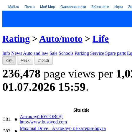
Mail.ru
Почта
Мой Мир
Одноклассники
ВКонтакте
Игры
З
Rating
>
Auto/moto
>
Life
Info
News
Auto and law
Sale
Schools
Parking
Service
Spare parts
Eq
day
week
month
236,478
page views per
1,0
01.07.2026 15:59
.
Site title
Автоклуб БУСОВОД
381.
http://www.busovod.com
Maximal Drive - Автоклуб г.Екатеринбруга
382.