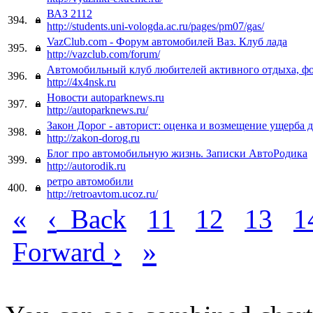
ВАЗ 2112
394.
http://students.uni-vologda.ac.ru/pages/pm07/gas/
VazClub.com - Форум автомобилей Ваз. Клуб лада
395.
http://vazclub.com/forum/
Автомобильный клуб любителей активного отдыха, ф
396.
http://4x4nsk.ru
Новости autoparknews.ru
397.
http://autoparknews.ru/
Закон Дорог - авторист: оценка и возмещение ущерба д
398.
http://zakon-dorog.ru
Блог про автомобильную жизнь. Записки АвтоРодика
399.
http://autorodik.ru
ретро автомобили
400.
http://retroavtom.ucoz.ru/
«
‹
Back
11
12
13
1
›
»
Forward