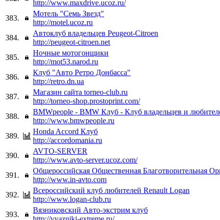
http://www.maxdrive.ucoz.ru/
Мотель "Семь Звезд"
383.
http://motel.ucoz.ru
Автоклуб владельцев Peugeot-Citroen
384.
http://peugeot-citroen.net
Ночные мотогонщики
385.
http://mot53.narod.ru
Клуб "Авто Ретро Донбасса"
386.
http://retro.dn.ua
Магазин сайта torneo-club.ru
387.
http://torneo-shop.prostoprint.com/
BMWpeople - BMW Клуб - Клуб владельцев и любите
388.
http://www.bmwpeople.ru
Honda Accord Клуб
389.
http://accordomania.ru
AVTO-SERVER
390.
http://www.avto-server.ucoz.com/
Общероссийская Общественная Благотворительная Ор
391.
http://www.in-avto.com
Всероссийский клуб любителей Renault Logan
392.
http://www.logan-club.ru
Вязниковский Авто-экстрим клуб
393.
http://vyazniki-extreme.ru/