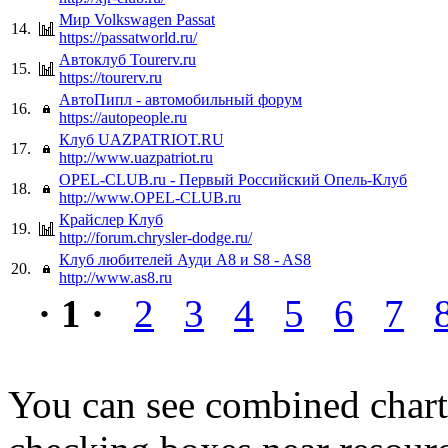
Мир Volkswagen Passat
14.
https://passatworld.ru/
Автоклуб Tourerv.ru
15.
https://tourerv.ru
АвтоПипл - автомобильный форум
16.
https://autopeople.ru
Клуб UAZPATRIOT.RU
17.
http://www.uazpatriot.ru
OPEL-CLUB.ru - Первый Российский Опель-Клуб
18.
http://www.OPEL-CLUB.ru
Крайслер Клуб
19.
http://forum.chrysler-dodge.ru/
Клуб любителей Ауди А8 и S8 - AS8
20.
http://www.as8.ru
· 1 ·
2
3
4
5
6
7
You can see combined chart