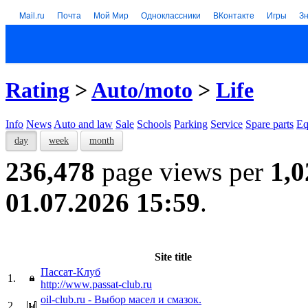
Mail.ru
Почта
Мой Мир
Одноклассники
ВКонтакте
Игры
З
Rating
>
Auto/moto
>
Life
Info
News
Auto and law
Sale
Schools
Parking
Service
Spare parts
Eq
day
week
month
236,478
page views per
1,0
01.07.2026 15:59
.
Site title
Пассат-Клуб
1.
http://www.passat-club.ru
oil-club.ru - Выбор масел и смазок.
2.