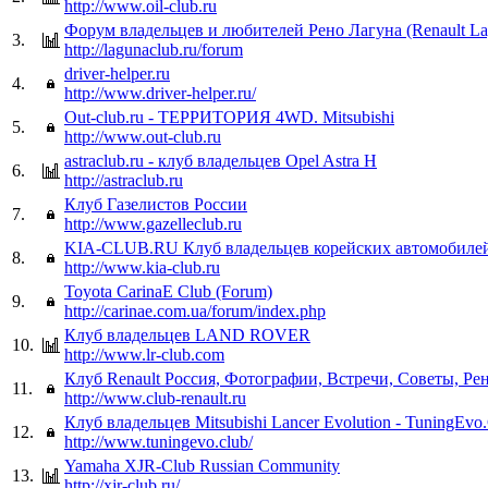
http://www.oil-club.ru
Форум владельцев и любителей Рено Лагуна (Renault La
3.
http://lagunaclub.ru/forum
driver-helper.ru
4.
http://www.driver-helper.ru/
Out-club.ru - ТЕРРИТОРИЯ 4WD. Mitsubishi
5.
http://www.out-club.ru
astraclub.ru - клуб владельцев Opel Astra H
6.
http://astraclub.ru
Клуб Газелистов России
7.
http://www.gazelleclub.ru
KIA-CLUB.RU Клуб владельцев корейских автомобиле
8.
http://www.kia-club.ru
Toyota CarinaE Club (Forum)
9.
http://carinae.com.ua/forum/index.php
Клуб владельцев LAND ROVER
10.
http://www.lr-club.com
Клуб Renault Россия, Фотографии, Встречи, Советы, Ре
11.
http://www.club-renault.ru
Клуб владельцев Mitsubishi Lancer Evolution - TuningEvo
12.
http://www.tuningevo.club/
Yamaha XJR-Club Russian Community
13.
http://xjr-club.ru/