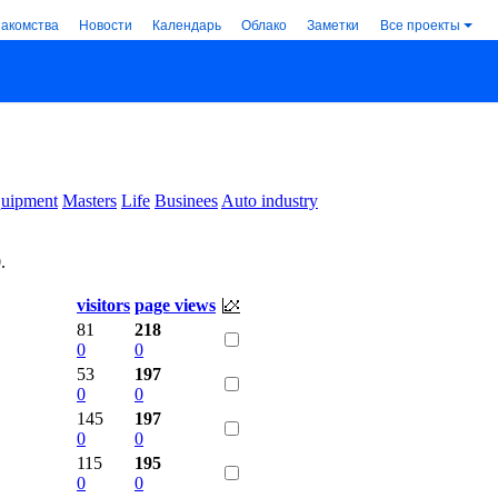
накомства
Новости
Календарь
Облако
Заметки
Все проекты
uipment
Masters
Life
Businees
Auto industry
0
.
visitors
page views
81
218
0
0
53
197
0
0
145
197
0
0
115
195
0
0