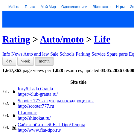
Mail.ru
Почта
Мой Мир
Одноклассники
ВКонтакте
Игры
З
Rating
>
Auto/moto
>
Life
Info
News
Auto and law
Sale
Schools
Parking
Service
Spare parts
Eq
day
week
month
1,667,362
page views per
1,028
resources; updated
03.05.2026 00:0
Site title
Клуб Lada Granta
61.
https://club-granta.ru/
Scooter 777 - скутеры и квадроциклы
62.
http://scooter777.ru
Шинокат
63.
http://shinokat.ru/
Сайт любителей Fiat Tipo/Tempra
64.
http://www.fiat-tipo.ru/