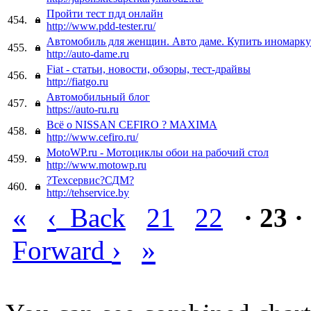
Пройти тест пдд онлайн
454.
http://www.pdd-tester.ru/
Автомобиль для женщин. Авто даме. Купить иномарку
455.
http://auto-dame.ru
Fiat - статьи, новости, обзоры, тест-драйвы
456.
http://fiatgo.ru
Автомобильный блог
457.
https://auto-ru.ru
Всё о NISSAN CEFIRO ? MAXIMA
458.
http://www.cefiro.ru/
MotoWP.ru - Мотоциклы обои на рабочий стол
459.
http://www.motowp.ru
?Техсервис?СДМ?
460.
http://tehservice.by
«
‹
Back
21
22
· 23 ·
›
»
Forward