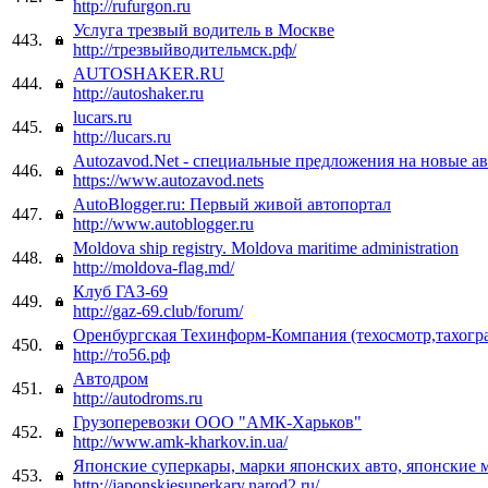
http://rufurgon.ru
Услуга трезвый водитель в Москве
443.
http://трезвыйводительмск.рф/
AUTOSHAKER.RU
444.
http://autoshaker.ru
lucars.ru
445.
http://lucars.ru
Autozavod.Net - специальные предложения на новые а
446.
https://www.autozavod.nets
AutoBlogger.ru: Первый живой автопортал
447.
http://www.autoblogger.ru
Moldova ship registry. Moldova maritime administration
448.
http://moldova-flag.md/
Клуб ГАЗ-69
449.
http://gaz-69.club/forum/
Оренбургская Техинформ-Компания (техосмотр,тахогр
450.
http://то56.рф
Автодром
451.
http://autodroms.ru
Грузоперевозки ООО "АМК-Харьков"
452.
http://www.amk-kharkov.in.ua/
Японские суперкары, марки японских авто, японские 
453.
http://japonskiesuperkary.narod2.ru/