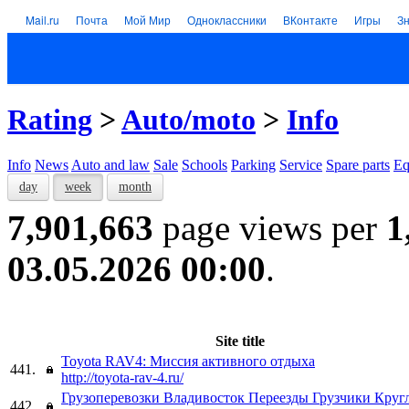
Mail.ru
Почта
Мой Мир
Одноклассники
ВКонтакте
Игры
З
Rating
>
Auto/moto
>
Info
Info
News
Auto and law
Sale
Schools
Parking
Service
Spare parts
Eq
day
week
month
7,901,663
page views per
1
03.05.2026 00:00
.
Site title
Toyota RAV4: Миссия активного отдыха
441.
http://toyota-rav-4.ru/
Грузоперевозки Владивосток Переезды Грузчики Круг
442.