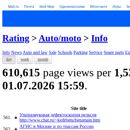
Mail.ru
Почта
Мой Мир
Одноклассники
ВКонтакте
Игры
З
Rating
>
Auto/moto
>
Info
Info
News
Auto and law
Sale
Schools
Parking
Service
Spare parts
Eq
day
week
month
610,615
page views per
1,5
01.07.2026 15:59
.
Site title
Ультразвуковая дефектоскопия рельсов
561.
http://www.chat.ru/~kedrbgtu/bgtumain.htm
АГНС в Москве и по трассам России
562.