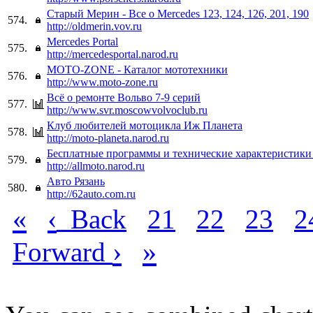
Старый Мерин - Все о Mercedes 123, 124, 126, 201, 190
574.
http://oldmerin.vov.ru
Mercedes Portal
575.
http://mercedesportal.narod.ru
MOTO-ZONE - Каталог мототехники
576.
http://www.moto-zone.ru
Всё о ремонте Вольво 7-9 серий
577.
http://www.svr.moscowvolvoclub.ru
Клуб любителей мотоцикла Иж Планета
578.
http://moto-planeta.narod.ru
Бесплатные программы и технические характеристики
579.
http://allmoto.narod.ru
Авто Рязань
580.
http://62auto.com.ru
«
‹
Back
21
22
23
2
›
»
Forward