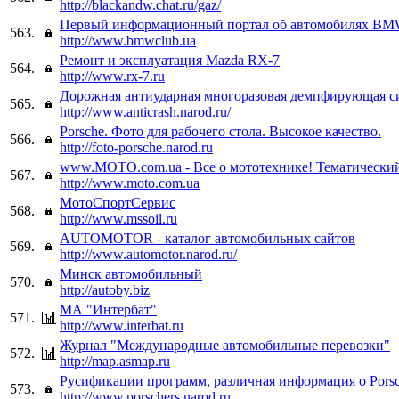
http://blackandw.chat.ru/gaz/
Первый информационный портал об автомобилях B
563.
http://www.bmwclub.ua
Ремонт и эксплуатация Mazda RX-7
564.
http://www.rx-7.ru
Дорожная антиударная многоразовая демпфирующая с
565.
http://www.anticrash.narod.ru/
Porsche. Фото для рабочего стола. Высокое качество.
566.
http://foto-porsche.narod.ru
www.MOTO.com.ua - Все о мототехнике! Тематический
567.
http://www.moto.com.ua
МотоСпортСервис
568.
http://www.mssoil.ru
AUTOMOTOR - каталог автомобильных сайтов
569.
http://www.automotor.narod.ru/
Минск автомобильный
570.
http://autoby.biz
МА "Интербат"
571.
http://www.interbat.ru
Журнал "Международные автомобильные перевозки"
572.
http://map.asmap.ru
Русификации программ, различная информация о Porsc
573.
http://www.porschers.narod.ru