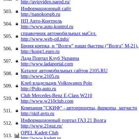
http://avtovideo.narod.ru/
Информационный сайт
503.
http://nanokorspb.ru
НП Авто-Контроль
504.
http://www.auto-kontrol.ru
справочник автомобильных маСел.
505.
http://www.web-oil.info/
Броня крепка, и "Волги" наши быстры ("Волга" М-21).
506.
http://kong1.euro.ru
Лада Портал Клуб Украина
507.
http://www.ladaportal.com
Каталог автомобильных сайтов 2105.RU
508.
http://www.2105.ru
Клеб владельцев Volkswagen Polo
509.
http://Polo-auto.ru
Club Mercedes-Benz E-Class W210
510.
http://www.w210club.com
Компания "СКИФ" - автоприцепы, фаркопы, запчасти
511.
http://skif-avto.ru
Информационный портал ГАЗ 21 Волга
512.
http://www.21gaz.ru/
OPEL Kadett Club
513.
http://www.kadett.ru