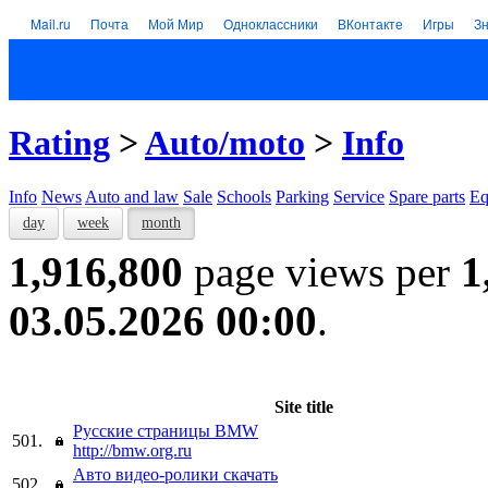
Mail.ru
Почта
Мой Мир
Одноклассники
ВКонтакте
Игры
З
Rating
>
Auto/moto
>
Info
Info
News
Auto and law
Sale
Schools
Parking
Service
Spare parts
Eq
day
week
month
1,916,800
page views per
1
03.05.2026 00:00
.
Site title
Русские страницы BMW
501.
http://bmw.org.ru
Авто видео-ролики скачать
502.