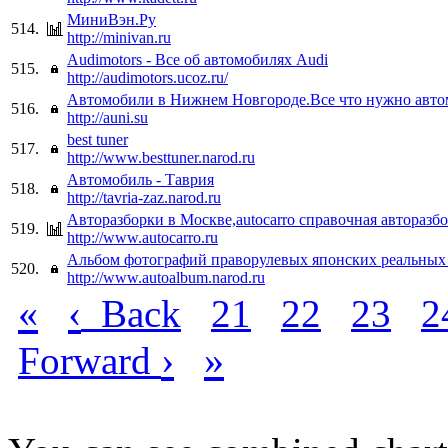
МиниВэн.Ру
514.
http://minivan.ru
Audimotors - Все об автомобилях Audi
515.
http://audimotors.ucoz.ru/
Автомобили в Нижнем Новгороде.Все что нужно авт
516.
http://auni.su
best tuner
517.
http://www.besttuner.narod.ru
Автомобиль - Таврия
518.
http://tavria-zaz.narod.ru
Авторазборки в Москвe,autocarro справочная авторазб
519.
http://www.autocarro.ru
Альбом фотографий праворулевых японских реальных
520.
http://www.autoalbum.narod.ru
«
‹
Back
21
22
23
2
›
»
Forward