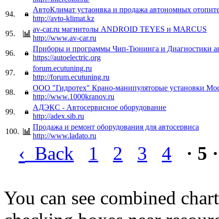
АвтоКлимат устаонвка и продажа автономных отопите
94.
http://avto-klimat.kz
av-car.ru магнитолы ANDROID TEYES и MARCUS
95.
http://www.av-car.ru
Приборы и программы Чип-Тюнинга и Диагностики ав
96.
https://autoelectric.org
forum.ecutuning.ru
97.
http://forum.ecutuning.ru
ООО "Гидротех" Крано-манипуляторые установки Мо
98.
http://www.1000kranov.ru
АДЭКС - Автосервисное оборудование
99.
http://adex.sib.ru
Продажа и ремонт оборудования для автосервиса
100.
http://www.ladato.ru
‹
Back
1
2
3
4
· 5 ·
You can see combined chart