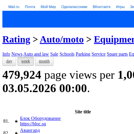
Mail.ru
Почта
Мой Мир
Одноклассники
ВКонтакте
Игры
З
Rating
>
Auto/moto
>
Equipme
Info
News
Auto and law
Sale
Schools
Parking
Service
Spare parts
Eq
day
week
month
479,924
page views per
1,0
03.05.2026 00:00
.
Site title
Блок Оборудование
81.
https://bloc.su
Авангард
82.