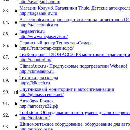
http://avangardshop.ru
Магазин Колумб. Багажники Thule. Детские автокресла
83.
http://bagaznik-dv.ru
A-electronica.ru - производство ксенона, инверторов DC
84.
http://a-electronica.ru
megaservis.ru
85.
http://www.megaservis.ru/
Сервисный центр Теплостар-Самара
86.
https://теплостар-сервис.рф/
ТехКонтроль - ГЛОНАСС/GPS мониторинг транспорта
87.
http://t-control.ru/
ClimatAuto.ru / Предпусковые подогреватели Webasto!
88.
http://climatauto.ru
Техника для склада
89.
https://ldktech.ru
Спутниковый мониторинг и автосигнализации
90.
http://glonass-center.net/
АвтоЗвук Брянск
91.
http://автозвук32.рф
Tool-sto.ru Оборудование и инструмент для автосервис
92.
http://tool-sto.ru/
Шиномонтажное оборудование. оборудование для авто
93.
http://intercolor.ru/