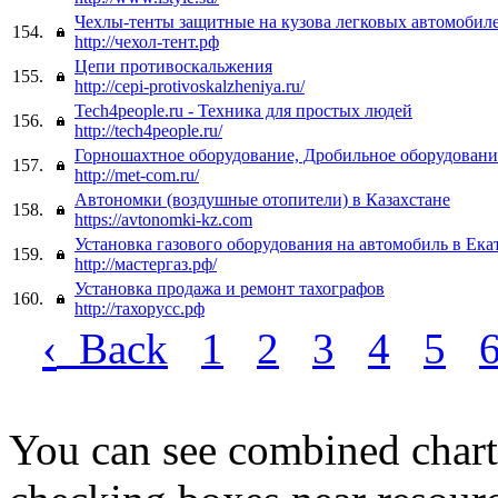
Чехлы-тенты защитные на кузова легковых автомобил
154.
http://чехол-тент.рф
Цепи противоскальжения
155.
http://cepi-protivoskalzheniya.ru/
Tech4people.ru - Техника для простых людей
156.
http://tech4people.ru/
Горношахтное оборудование, Дробильное оборудовани
157.
http://met-com.ru/
Автономки (воздушные отопители) в Казахстане
158.
https://avtonomki-kz.com
Установка газового оборудования на автомобиль в Ека
159.
http://мастергаз.рф/
Установка продажа и ремонт тахографов
160.
http://тахорусс.рф
‹
Back
1
2
3
4
5
You can see combined chart