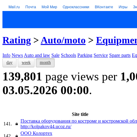
Mail.ru
Почта
Мой Мир
Одноклассники
ВКонтакте
Игры
З
Rating
>
Auto/moto
>
Equipme
Info
News
Auto and law
Sale
Schools
Parking
Service
Spare parts
Eq
day
week
month
139,801
page views per
1,0
03.05.2026 00:00
.
Site title
Поставка оборудования по костроме и костромской об
141.
http://kolpakov44.ucoz.ru/
ООО Колортех
142.