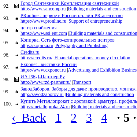
Город Сантехники Комплектация сантехникой
92.
http://www.sancomp.ru
|
Building materials and construction
PRonline - первое в России онлайн PR-агентство
93.
https://www.pronline.ru
|
Support of entrepreneurship
центр снабжения
94.
https://www.ssi-ent.com
|
Building materials and constructio
Копирка. Сеть фото-копировальных центров
95.
https://kopirka.ru
|
Polygraphy and Publishing
Credits.ru
96.
https://credits.ru/
|
Financial operations, money circulation
Exponet - выставки России
97.
https://www.exponet.ru
|
Advertising and Exhibition Busines
ИА РЖД-Партнер.Ру
98.
http://www.rzd-partner.ru/
|
Transport
ЗаводЗаборов. Заборы для дачи: производство, монтаж.
99.
http://zavodzaborov.ru
|
Building materials and construction
Купить Металлопрокат с доставкой: арматура, профил
100.
https://metalloprokat24.ru
|
Building materials and constructi
‹
Back
1
2
3
4
· 5 ·