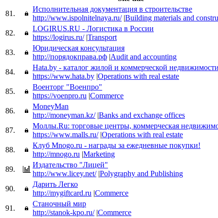
Исполнительная документация в строительстве
81.
http://www.ispolnitelnaya.ru/
|
Building materials and constr
LOGIRUS.RU - Логистика в России
82.
https://logirus.ru/
|
Transport
Юридическая консультация
83.
http://порядокправа.рф
|
Audit and accounting
Hata.by - каталог жилой и коммерческой недвижимост
84.
https://www.hata.by
|
Operations with real estate
Военторг "Военпро"
85.
https://voenpro.ru
|
Commerce
MoneyMan
86.
http://moneyman.kz/
|
Banks and exchange offices
Моллы.Ru: торговые центры, коммерческая недвижимо
87.
https://www.malls.ru/
|
Operations with real estate
Клуб Mnogo.ru - награды за ежедневные покупки!
88.
http://mnogo.ru
|
Marketing
Издательство "Лицей"
89.
http://www.licey.net/
|
Polygraphy and Publishing
Дарить Легко
90.
http://mygiftcard.ru
|
Commerce
Станочный мир
91.
http://stanok-kpo.ru/
|
Commerce