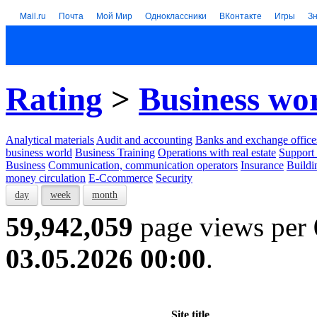
Mail.ru
Почта
Мой Мир
Одноклассники
ВКонтакте
Игры
З
Rating
>
Business wo
Analytical materials
Audit and accounting
Banks and exchange office
business world
Business Training
Operations with real estate
Support 
Business
Communication, communication operators
Insurance
Buildi
money circulation
E-Ccommerce
Security
day
week
month
59,942,059
page views per
03.05.2026 00:00
.
Site title