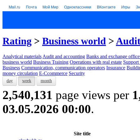
Mail.ru
Почта
Мой Мир
Одноклассники
ВКонтакте
Игры
З
Rating
>
Business world
>
Audit
Analytical materials
Audit and accounting
Banks and exchange office
business world
Business Training
Operations with real estate
Support 
Business
Communication, communication operators
Insurance
Buildi
money circulation
E-Ccommerce
Security
day
week
month
2,540,131
page views per
1
03.05.2026 00:00
.
Site title