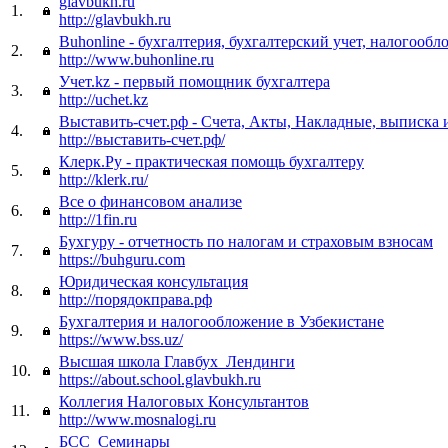
glavbukh.ru
1.
http://glavbukh.ru
Buhonline - бухгалтерия, бухгалтерский учет, налогооб
2.
http://www.buhonline.ru
Учет.kz - первый помощник бухгалтера
3.
http://uchet.kz
Выставить-счет.рф - Счета, Акты, Накладные, выписка
4.
http://выставить-счет.рф/
Клерк.Ру - практическая помощь бухгалтеру
5.
http://klerk.ru/
Все о финансовом анализе
6.
http://1fin.ru
Бухгуру - отчетность по налогам и страховым взносам
7.
https://buhguru.com
Юридическая консультация
8.
http://порядокправа.рф
Бухгалтерия и налогообложение в Узбекистане
9.
https://www.bss.uz/
Высшая школа Главбух_Лендинги
10.
https://about.school.glavbukh.ru
Коллегия Налоговых Консультантов
11.
http://www.mosnalogi.ru
БСС_Семинары