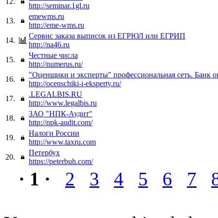
12.
http://seminar.1gl.ru
emewms.ru
13.
http://eme-wms.ru
Сервис заказа выписок из ЕГРЮЛ или ЕГРИП
14.
http://na46.ru
Честные числа
15.
http://numerus.ru/
"Оценщики и эксперты" профессиональная сеть. Банк 
16.
http://ocenschiki-i-eksperty.ru/
.LEGALBIS.RU
17.
http://www.legalbis.ru
ЗАО "НПК-Аудит"
18.
http://npk-audit.com/
Налоги России
19.
http://www.taxru.com
Петербух
20.
https://peterbuh.com/
· 1 ·
2
3
4
5
6
7