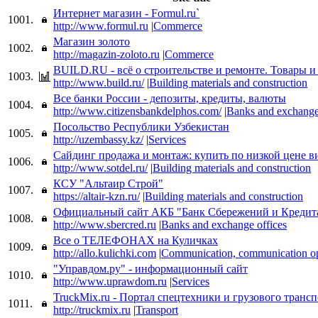
Интернет магазин - Formul.ru`
1001.
http://www.formul.ru
|
Commerce
Магазин золото
1002.
http://magazin-zoloto.ru
|
Commerce
BUILD.RU - всё о строительстве и ремонте. Товары и
1003.
http://www.build.ru/
|
Building materials and construction
Все банки России - депозиты, кредиты, валюты
1004.
http://www.citizensbankdelphos.com/
|
Banks and exchange
Посольство Республики Узбекистан
1005.
http://uzembassy.kz/
|
Services
Сайдинг продажа и монтаж: купить по низкой цене 
1006.
http://www.sotdel.ru/
|
Building materials and construction
КСУ "Альтаир Строй"
1007.
https://altair-kzn.ru/
|
Building materials and construction
Официальный сайт АКБ "Банк Сбережений и Кредит
1008.
http://www.sbercred.ru
|
Banks and exchange offices
Все о ТЕЛЕФОНАХ на Куличках
1009.
http://allo.kulichki.com
|
Communication, communication op
"Управдом.ру" - информационный сайт
1010.
http://www.uprawdom.ru
|
Services
TruckMix.ru - Портал спецтехники и грузового трансп
1011.
http://truckmix.ru
|
Transport