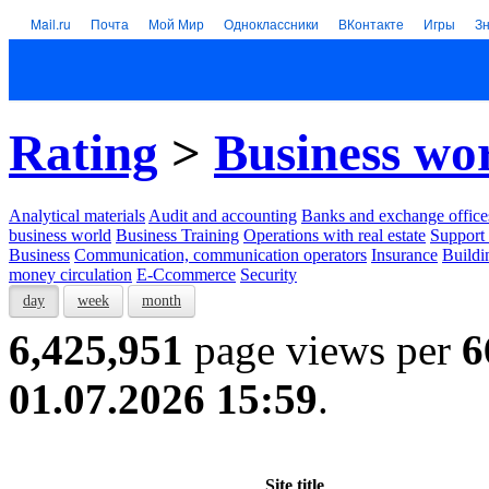
Mail.ru
Почта
Мой Мир
Одноклассники
ВКонтакте
Игры
З
Rating
>
Business wo
Analytical materials
Audit and accounting
Banks and exchange office
business world
Business Training
Operations with real estate
Support 
Business
Communication, communication operators
Insurance
Buildi
money circulation
E-Ccommerce
Security
day
week
month
6,425,951
page views per
6
01.07.2026 15:59
.
Site title