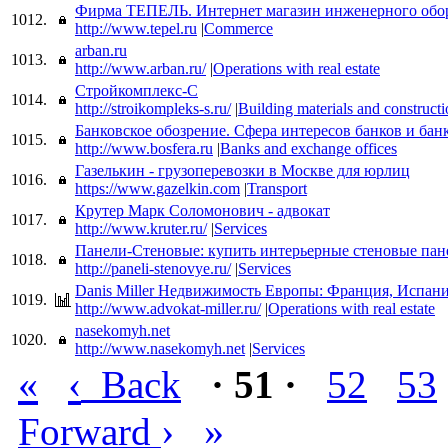
Фирма ТЕПЕЛЬ. Интернет магазин инженерного обо
1012.
http://www.tepel.ru
|
Commerce
arban.ru
1013.
http://www.arban.ru/
|
Operations with real estate
Стройкомплекс-С
1014.
http://stroikompleks-s.ru/
|
Building materials and construct
Банковское обозрение. Сфера интересов банков и бан
1015.
http://www.bosfera.ru
|
Banks and exchange offices
Газелькин - грузоперевозки в Москве для юрлиц
1016.
https://www.gazelkin.com
|
Transport
Крутер Марк Соломонович - адвокат
1017.
http://www.kruter.ru/
|
Services
Панели-Стеновые: купить интерьерные стеновые пане
1018.
http://paneli-stenovye.ru/
|
Services
Danis Miller Недвижимость Европы: Франция, Испани
1019.
http://www.advokat-miller.ru/
|
Operations with real estate
nasekomyh.net
1020.
http://www.nasekomyh.net
|
Services
«
‹
Back
· 51 ·
52
53
›
»
Forward