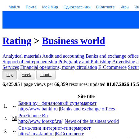
Mail.ru
Почта
Мой Мир
Одноклассники
ВКонтакте
Игры
З
Rating
>
Business world
Analytical materials
Audit and accounting
Banks and exchange office
Support of entrepreneurship
Polygraphy and Publishing
Advertising a
Services
Financial operations, money circulation
E-Ccommerce
Secur
day
week
month
6,425,951
page views per
66,359
resources; updated
01.07.2026 15:
Site title
Банки.ру - финансовый супермаркет
1.
http://www.banki.ru
|
Banks and exchange offices
ProFinance.Ru
2.
http://www.forexpf.ru/
|
News of the business world
Сима-ленд интернет-гипермаркет
3.
http://sima-land.ru
|
E-Ccommerce