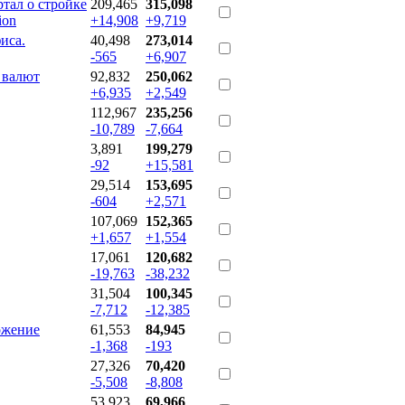
ал о стройке
209,465
315,098
ion
+14,908
+9,719
иса.
40,498
273,014
-565
+6,907
 валют
92,832
250,062
+6,935
+2,549
112,967
235,256
-10,789
-7,664
3,891
199,279
-92
+15,581
29,514
153,695
-604
+2,571
107,069
152,365
+1,657
+1,554
17,061
120,682
-19,763
-38,232
31,504
100,345
-7,712
-12,385
ложение
61,553
84,945
-1,368
-193
27,326
70,420
-5,508
-8,808
53,923
69,966