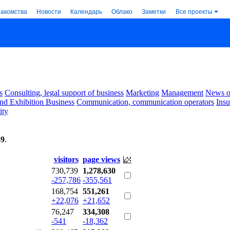
накомства
Новости
Календарь
Облако
Заметки
Все проекты
s
Consulting, legal support of business
Marketing
Management
News of
nd Exhibition Business
Communication, communication operators
Ins
ity
59
.
visitors
page views
730,739
1,278,630
-257,786
-355,561
168,754
551,261
+22,076
+21,652
76,247
334,308
-541
-18,362