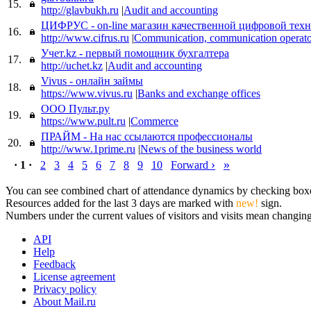
15.
http://glavbukh.ru
|
Audit and accounting
ЦИФРУС - on-line магазин качественной цифровой тех
16.
http://www.cifrus.ru
|
Communication, communication operato
Учет.kz - первый помощник бухгалтера
17.
http://uchet.kz
|
Audit and accounting
Vivus - онлайн займы
18.
https://www.vivus.ru
|
Banks and exchange offices
ООО Пульт.ру
19.
https://www.pult.ru
|
Commerce
ПРАЙМ - На нас ссылаются профессионалы
20.
http://www.1prime.ru
|
News of the business world
›
»
· 1 ·
2
3
4
5
6
7
8
9
10
Forward
You can see combined chart of attendance dynamics by checking boxes 
Resources added for the last 3 days are marked with
new!
sign.
Numbers under the current values of visitors and visits mean changings
API
Help
Feedback
License agreement
Privacy policy
About Mail.ru