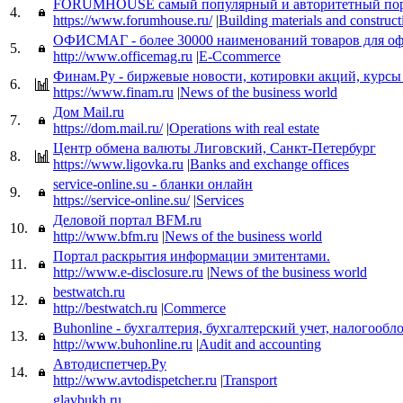
FORUMHOUSE самый популярный и авторитетный порт
4.
https://www.forumhouse.ru/
|
Building materials and construct
ОФИСМАГ - более 30000 наименований товаров для оф
5.
http://www.officemag.ru
|
E-Ccommerce
Финам.Ру - биржевые новости, котировки акций, курсы
6.
https://www.finam.ru
|
News of the business world
Дом Mail.ru
7.
https://dom.mail.ru/
|
Operations with real estate
Центр обмена валюты Лиговский, Санкт-Петербург
8.
https://www.ligovka.ru
|
Banks and exchange offices
service-online.su - бланки онлайн
9.
https://service-online.su/
|
Services
Деловой портал BFM.ru
10.
http://www.bfm.ru
|
News of the business world
Портал раскрытия информации эмитентами.
11.
http://www.e-disclosure.ru
|
News of the business world
bestwatch.ru
12.
http://bestwatch.ru
|
Commerce
Buhonline - бухгалтерия, бухгалтерский учет, налогооб
13.
http://www.buhonline.ru
|
Audit and accounting
Автодиспетчер.Ру
14.
http://www.avtodispetcher.ru
|
Transport
glavbukh.ru