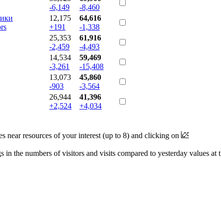
-6,149
-8,460
ники
12,175
64,616
rs
+191
-1,338
25,353
61,916
-2,459
-4,493
14,534
59,469
-3,261
-15,408
13,073
45,860
-903
-3,564
26,944
41,396
+2,524
+4,034
near resources of your interest (up to 8) and clicking on
 in the numbers of visitors and visits compared to yesterday values at 