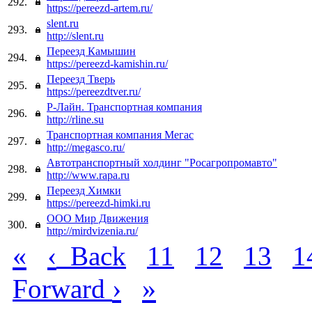
292.
https://pereezd-artem.ru/
slent.ru
293.
http://slent.ru
Переезд Камышин
294.
https://pereezd-kamishin.ru/
Переезд Тверь
295.
https://pereezdtver.ru/
Р-Лайн. Транспортная компания
296.
http://rline.su
Транспортная компания Мегас
297.
http://megasco.ru/
Автотранспортный холдинг "Росагропромавто"
298.
http://www.rapa.ru
Переезд Химки
299.
https://pereezd-himki.ru
ООО Мир Движения
300.
http://mirdvizenia.ru/
«
‹
Back
11
12
13
1
›
»
Forward