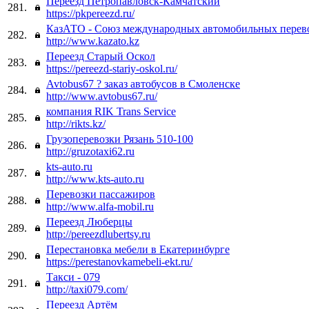
Переезд Петропавловск-Камчатский
281.
https://pkpereezd.ru/
КазАТО - Союз международных автомобильных перев
282.
http://www.kazato.kz
Переезд Старый Оскол
283.
https://pereezd-stariy-oskol.ru/
Avtobus67 ? заказ автобусов в Смоленске
284.
http://www.avtobus67.ru/
компания RIK Trans Service
285.
http://rikts.kz/
Грузоперевозки Рязань 510-100
286.
http://gruzotaxi62.ru
kts-auto.ru
287.
http://www.kts-auto.ru
Перевозки пассажиров
288.
http://www.alfa-mobil.ru
Переезд Люберцы
289.
http://pereezdlubertsy.ru
Перестановка мебели в Екатеринбурге
290.
https://perestanovkamebeli-ekt.ru/
Такси - 079
291.
http://taxi079.com/
Переезд Артём