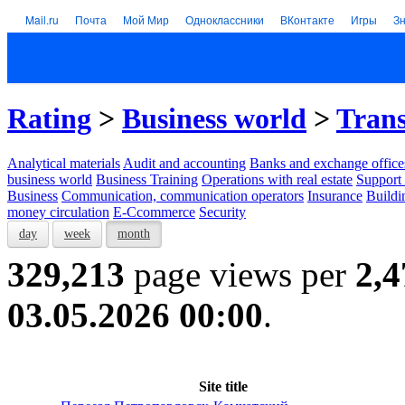
Mail.ru
Почта
Мой Мир
Одноклассники
ВКонтакте
Игры
З
Rating
>
Business world
>
Tran
Analytical materials
Audit and accounting
Banks and exchange office
business world
Business Training
Operations with real estate
Support 
Business
Communication, communication operators
Insurance
Buildi
money circulation
E-Ccommerce
Security
day
week
month
329,213
page views per
2,4
03.05.2026 00:00
.
Site title