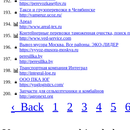
192.
https://perevozkasejfov.ru
Такси и грузоперевозки в Челябинске
193.
http://vamgruz.ucoz.ru/
Ареал
194.
http://www.areal-tex.ru
Контейнерные перевозки таможенная очистка, поиск 
195.
http://www.ved-service.com
Вывоз мусора Москва. Все районы. ЭКО-ЛИДЕР
196.
https://vyvoz-musora-moskva.ru
peresillka.by
197.
http://peresillka.by
Транспортная компания Интеграл
198.
http://integral-log.ru
ООО ПКА ЮГ
199.
https://yuglogistics.com/
Запчасти для сельхозтехники и комбайнов
200.
http://agronext.org
‹
Back
1
2
3
4
5