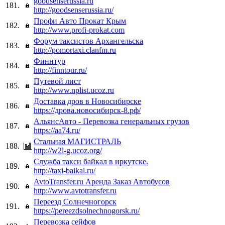
goodsenserussia.ru
181.
http://goodsenserussia.ru/
Профи Авто Прокат Крым
182.
http://www.profi-prokat.com
Форум таксистов Архангельска
183.
http://pomortaxi.clanfm.ru
Финнтур
184.
http://finntour.ru/
Путевой лист
185.
http://www.nplist.ucoz.ru
Доставка дров в Новосибирске
186.
https://дрова.новосибирск-8.рф/
АльянсАвто - Перевозка генеральных грузов
187.
https://aa74.ru/
Стальная МАГИСТРАЛЬ
188.
http://w2l-g.ucoz.org/
Служба такси байкал в иркутске.
189.
http://taxi-baikal.ru/
AvtoTransfer.ru Аренда Заказ Автобусов
190.
http://www.avtotransfer.ru
Переезд Солнечногорск
191.
https://pereezdsolnechnogorsk.ru/
Перевозка сейфов