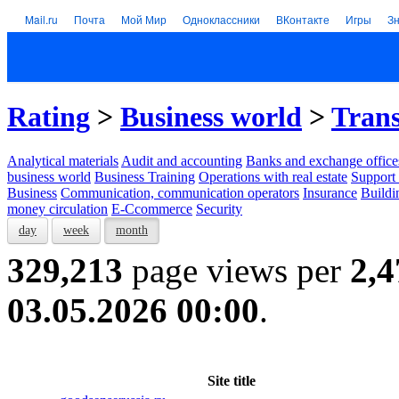
Mail.ru
Почта
Мой Мир
Одноклассники
ВКонтакте
Игры
З
Rating
>
Business world
>
Tran
Analytical materials
Audit and accounting
Banks and exchange office
business world
Business Training
Operations with real estate
Support 
Business
Communication, communication operators
Insurance
Buildi
money circulation
E-Ccommerce
Security
day
week
month
329,213
page views per
2,4
03.05.2026 00:00
.
Site title