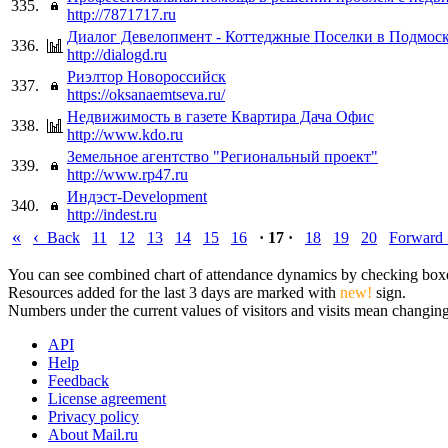
335.
http://7871717.ru
Диалог Девелопмент - Коттеджные Поселки в Подмоск
336.
http://dialogd.ru
Риэлтор Новороссийск
337.
https://oksanaemtseva.ru/
Недвижимость в газете Квартира Дача Офис
338.
http://www.kdo.ru
Земельное агентство "Региональный проект"
339.
http://www.rp47.ru
Индэст-Development
340.
http://indest.ru
«
‹
Back
11
12
13
14
15
16
· 17 ·
18
19
20
Forward
You can see combined chart of attendance dynamics by checking boxes 
Resources added for the last 3 days are marked with
new!
sign.
Numbers under the current values of visitors and visits mean changings
API
Help
Feedback
License agreement
Privacy policy
About Mail.ru