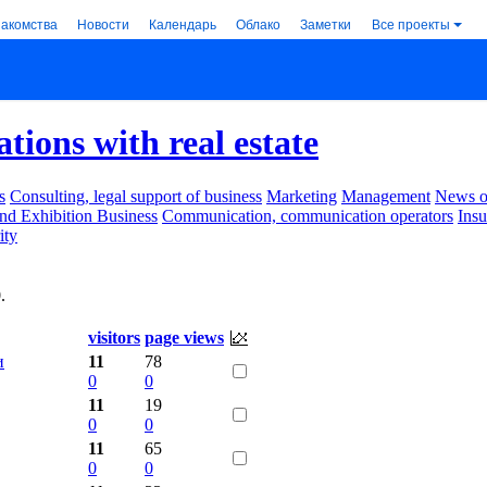
накомства
Новости
Календарь
Облако
Заметки
Все проекты
tions with real estate
s
Consulting, legal support of business
Marketing
Management
News of
nd Exhibition Business
Communication, communication operators
Ins
ity
0
.
visitors
page views
и
11
78
0
0
11
19
0
0
11
65
0
0