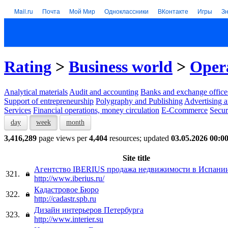
Mail.ru
Почта
Мой Мир
Одноклассники
ВКонтакте
Игры
З
Rating
>
Business world
>
Opera
Analytical materials
Audit and accounting
Banks and exchange office
Support of entrepreneurship
Polygraphy and Publishing
Advertising a
Services
Financial operations, money circulation
E-Ccommerce
Secur
day
week
month
3,416,289
page views per
4,404
resources; updated
03.05.2026 00:0
Site title
Агентство IBERIUS продажа недвижимости в Испани
321.
http://www.iberius.ru/
Кадастровое Бюро
322.
http://cadastr.spb.ru
Дизайн интерьеров Петербурга
323.
http://www.interier.su