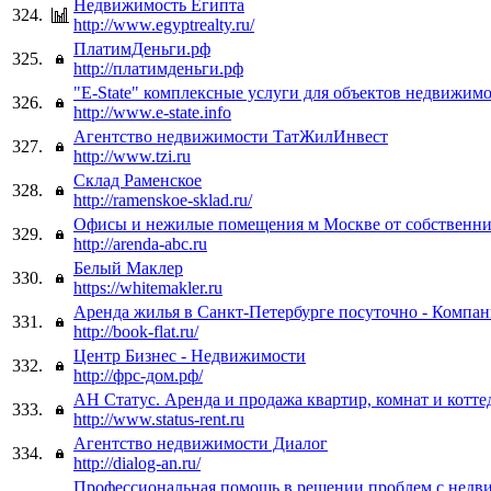
Недвижимость Египта
324.
http://www.egyptrealty.ru/
ПлатимДеньги.рф
325.
http://платимденьги.рф
"E-State" комплексные услуги для объектов недвижим
326.
http://www.e-state.info
Агентство недвижимости ТатЖилИнвест
327.
http://www.tzi.ru
Склад Раменское
328.
http://ramenskoe-sklad.ru/
Офисы и нежилые помещения м Москве от собственн
329.
http://arenda-abc.ru
Белый Маклер
330.
https://whitemakler.ru
Аренда жилья в Санкт-Петербурге посуточно - Компан
331.
http://book-flat.ru/
Центр Бизнес - Недвижимости
332.
http://фрс-дом.рф/
АН Статус. Аренда и продажа квартир, комнат и котт
333.
http://www.status-rent.ru
Агентство недвижимости Диалог
334.
http://dialog-an.ru/
Профессиональная помощь в решении проблем с недв