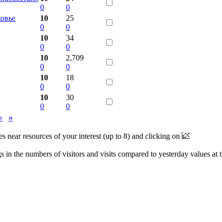
0
0
овье
10
25
0
0
10
34
0
0
10
2,709
0
0
10
18
0
0
10
30
0
0
›
»
near resources of your interest (up to 8) and clicking on
 in the numbers of visitors and visits compared to yesterday values at 