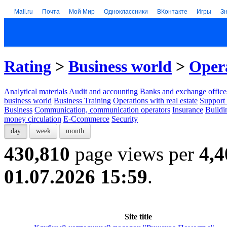
Mail.ru
Почта
Мой Мир
Одноклассники
ВКонтакте
Игры
З
Rating
>
Business world
>
Opera
Analytical materials
Audit and accounting
Banks and exchange office
business world
Business Training
Operations with real estate
Support 
Business
Communication, communication operators
Insurance
Buildi
money circulation
E-Ccommerce
Security
day
week
month
430,810
page views per
4,4
01.07.2026 15:59
.
Site title