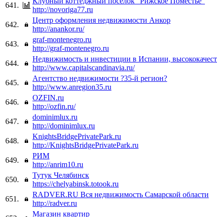
Клубный коттеджный поселок "Рижское Поместье"
641.
http://novoriga77.ru
Центр оформления недвижимости Анкор
642.
http://anankor.ru/
graf-montenegro.ru
643.
http://graf-montenegro.ru
Недвижимость и инвестиции в Испании, высококачес
644.
http://www.capitalscandinavia.ru/
Агентство недвижимости ?35-й регион?
645.
http://www.anregion35.ru
OZFIN.ru
646.
http://ozfin.ru/
dominimlux.ru
647.
http://dominimlux.ru
KnightsBridgePrivatePark.ru
648.
http://KnightsBridgePrivatePark.ru
РИМ
649.
http://anrim10.ru
Тутук Челябинск
650.
https://chelyabinsk.totook.ru
RADVER.RU Вся недвижимость Самарской области
651.
http://radver.ru
Магазин квартир