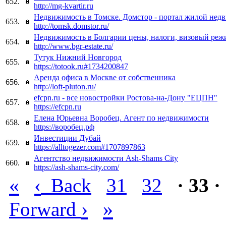
652.
http://mg-kvartir.ru
Недвижимость в Томске. Домстор - портал жилой нед
653.
http://tomsk.domstor.ru/
Недвижимость в Болгарии цены, налоги, визовый реж
654.
http://www.bgr-estate.ru/
Тутук Нижний Новгород
655.
https://totook.ru#1734200847
Аренда офиса в Москве от собственника
656.
http://loft-pluton.ru/
efcpn.ru - все новостройки Ростова-на-Дону "ЕЦПН"
657.
https://efcpn.ru
Елена Юрьевна Воробец. Агент по недвижимости
658.
https://воробец.рф
Инвестиции Дубай
659.
https://alltogezer.com#1707897863
Агентство недвижимости Ash-Shams City
660.
https://ash-shams-city.com/
«
‹
Back
31
32
· 33 ·
›
»
Forward