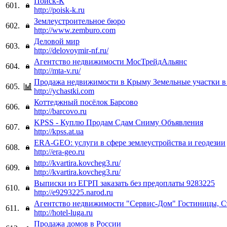
Поиск-К
601.
http://poisk-k.ru
Землеустроительное бюро
602.
http://www.zemburo.com
Деловой мир
603.
http://delovoymir-nf.ru/
Агентство недвижимости МосТрейдАльянс
604.
http://mta-v.ru/
Продажа недвижимости в Крыму Земельные участки 
605.
http://ychastki.com
Коттеджный посёлок Барсово
606.
http://barcovo.ru
KPSS - Куплю Продам Сдам Сниму Объявления
607.
http://kpss.at.ua
ERA-GEO: услуги в сфере землеустройства и геодезии
608.
http://era-geo.ru
http://kvartira.kovcheg3.ru/
609.
http://kvartira.kovcheg3.ru/
Выписки из ЕГРП заказать без предоплаты 9283225
610.
http://e9293225.narod.ru
Агентство недвижимости "Сервис-Дом" Гостиницы, С
611.
http://hotel-luga.ru
Продажа домов в России