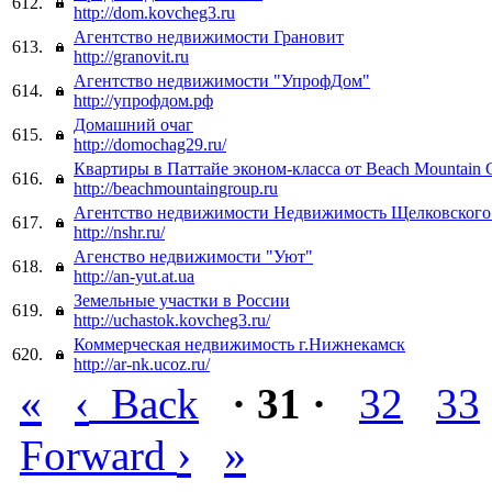
612.
http://dom.kovcheg3.ru
Агентство недвижимости Грановит
613.
http://granovit.ru
Агентство недвижимости "УпрофДом"
614.
http://упрофдом.рф
Домашний очаг
615.
http://domochag29.ru/
Квартиры в Паттайе эконом-класса от Beach Mountain 
616.
http://beachmountaingroup.ru
Агентство недвижимости Недвижимость Щелковского
617.
http://nshr.ru/
Агенство недвижимости "Уют"
618.
http://an-yut.at.ua
Земельные участки в России
619.
http://uchastok.kovcheg3.ru/
Коммерческая недвижимость г.Нижнекамск
620.
http://ar-nk.ucoz.ru/
«
‹
Back
· 31 ·
32
33
›
»
Forward