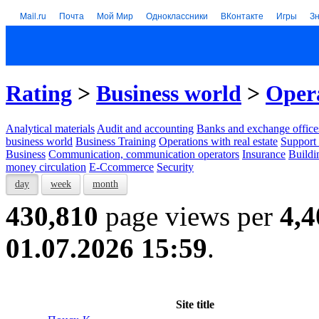
Mail.ru
Почта
Мой Мир
Одноклассники
ВКонтакте
Игры
З
Rating
>
Business world
>
Opera
Analytical materials
Audit and accounting
Banks and exchange office
business world
Business Training
Operations with real estate
Support 
Business
Communication, communication operators
Insurance
Buildi
money circulation
E-Ccommerce
Security
day
week
month
430,810
page views per
4,4
01.07.2026 15:59
.
Site title