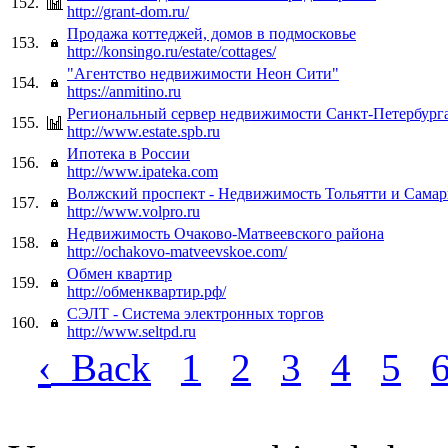
152.
http://grant-dom.ru/
Продажа коттеджей, домов в подмосковье
153.
http://konsingo.ru/estate/cottages/
"Агентство недвижимости Неон Сити"
154.
https://anmitino.ru
Региональный сервер недвижимости Санкт-Петербурга
155.
http://www.estate.spb.ru
Ипотека в России
156.
http://www.ipateka.com
Волжский проспект - Недвижимость Тольятти и Сама
157.
http://www.volpro.ru
Недвижимость Очаково-Матвеевского района
158.
http://ochakovo-matveevskoe.com/
Обмен квартир
159.
http://обменквартир.рф/
СЭЛТ - Система электронных торгов
160.
http://www.seltpd.ru
‹
Back
1
2
3
4
5