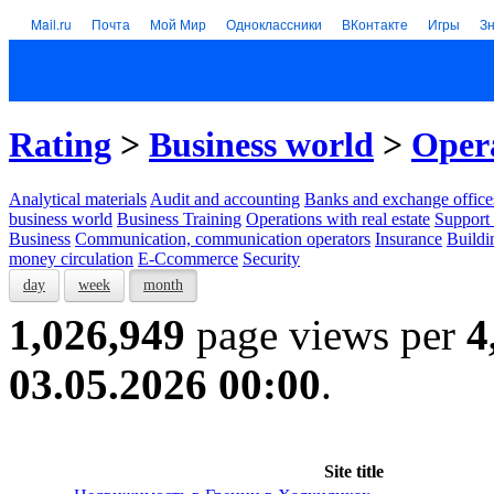
Mail.ru
Почта
Мой Мир
Одноклассники
ВКонтакте
Игры
З
Rating
>
Business world
>
Opera
Analytical materials
Audit and accounting
Banks and exchange office
business world
Business Training
Operations with real estate
Support 
Business
Communication, communication operators
Insurance
Buildi
money circulation
E-Ccommerce
Security
day
week
month
1,026,949
page views per
4
03.05.2026 00:00
.
Site title