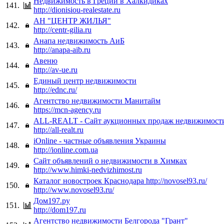
Недвижимость в Греции в Халкидиках
141.
http://dionisiou-realestate.ru
АН "ЦЕНТР ЖИЛЬЯ"
142.
http://centr-gilia.ru
Анапа недвижимость АиБ
143.
http://anapa-aib.ru
Авеню
144.
http://av-ue.ru
Единый центр недвижимости
145.
http://ednc.ru/
Агентство недвижимости Манитайм
146.
https://mcn-agency.ru
ALL-REALT - Сайт аукционных продаж недвижимост
147.
http://all-realt.ru
iOnline - частные объявления Украины
148.
http://ionline.com.ua
Cайт объявлений о недвижимости в Химках
149.
http://www.himki-nedvizhimost.ru
Каталог новостроек Краснодара http://novosel93.ru/
150.
http://www.novosel93.ru/
Дом197.ру
151.
http://dom197.ru
Агентство недвижимости Белгорода "Грант"