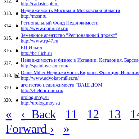
312.
http://cadastr.spb.ru
Недвижимость Москвы и Московской области
313.
http://mosr.ru
Региональный Фонд Недвижимости
314.
http://www.domru56.ru/
Земельное агентство "Региональный проект"
315.
http://www.rp47.ru
БЦ Ильич
316.
http://bc-ilich.ru
Недвижимость и бизнес в Испании, Каталония, Барсел
317.
http://spaininvestor.com/
Danis Miller Недвижимость Европы: Франция, Испания
318.
http://www.advokat-miller.ru/
агентство недвижимости "ВАШ ДОМ"
319.
http://zheldor-dom.ru/
urolog.moy.su
320.
http://urolog.moy.su
«
‹
Back
11
12
13
1
›
»
Forward