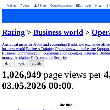
Mail.ru
Почта
Мой Мир
Одноклассники
ВКонтакте
Игры
З
Rating
>
Business world
>
Opera
Analytical materials
Audit and accounting
Banks and exchange office
business world
Business Training
Operations with real estate
Support 
Business
Communication, communication operators
Insurance
Buildi
money circulation
E-Ccommerce
Security
day
week
month
1,026,949
page views per
4
03.05.2026 00:00
.
Site title