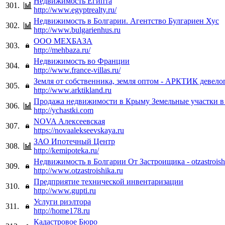
Недвижимость Египта
301.
http://www.egyptrealty.ru/
Недвижимость в Болгарии. Агентство Булгариен Хус
302.
http://www.bulgarienhus.ru
ООО МЕХБАЗА
303.
http://mehbaza.ru/
Недвижимость во Франции
304.
http://www.france-villas.ru/
Земля от собственника, земля оптом - АРКТИК девело
305.
http://www.arktikland.ru
Продажа недвижимости в Крыму Земельные участки 
306.
http://ychastki.com
NOVA Алексеевская
307.
https://novaalekseevskaya.ru
ЗАО Ипотечный Центр
308.
http://kemipoteka.ru/
Недвижимость в Болгарии От Застроищика - otzastroish
309.
http://www.otzastroishika.ru
Предприятие технической инвентаризации
310.
http://www.gupti.ru
Услуги риэлтора
311.
http://home178.ru
Кадастровое Бюро