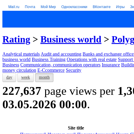
Mail.ru
Почта
Мой Мир
Одноклассники
ВКонтакте
Игры
З
Rating
>
Business world
>
Polyg
Analytical materials
Audit and accounting
Banks and exchange office
business world
Business Training
Operations with real estate
Support 
Business
Communication, communication operators
Insurance
Buildi
money circulation
E-Ccommerce
Security
day
week
month
227,637
page views per
1,3
03.05.2026 00:00
.
Site title