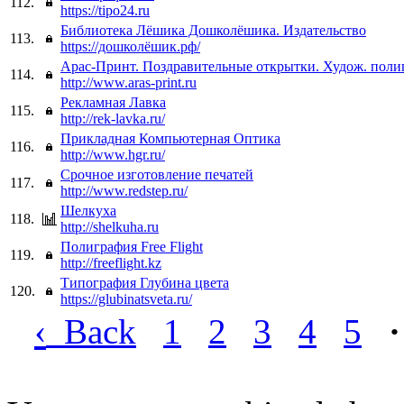
112.
https://tipo24.ru
Библиотека Лёшика Дошколёшика. Издательство
113.
https://дошколёшик.рф/
Арас-Принт. Поздравительные открытки. Худож. поли
114.
http://www.aras-print.ru
Рекламная Лавка
115.
http://rek-lavka.ru/
Прикладная Компьютерная Оптика
116.
http://www.hgr.ru/
Срочное изготовление печатей
117.
http://www.redstep.ru/
Шелкуха
118.
http://shelkuha.ru
Полиграфия Free Flight
119.
http://freeflight.kz
Типография Глубина цвета
120.
https://glubinatsveta.ru/
‹
Back
1
2
3
4
5
·