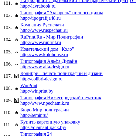
Патриарший Издательский Полиграфический Центр 
101.
http://lavrabook.ru
Типография "Акварель" полного цикла
102.
http://tipografija48.ru
Компания Руспечати
103.
http://www.ruspechati.ru
RuPrint.Ru - Мир Полиграфии
104.
http://www.ruprint.ru
Издательский дом "Коло"
105.
http://www.kolohouse.ru
Типография Альфа-Дизайн
106.
http://www.alfa-design.ru
Колибри - печать полиграфии и дизайн
107.
http://colibri-design.ru
WinPrint
108.
http://winprint.by
Типография Нижегородский печатник
109.
http://www.npechatnik.ru
Бюро Мир полиграфии
110.
http://semir.ru/
Купить картонную упаковку
111.
https://diamant-pack.by/
Типография 24