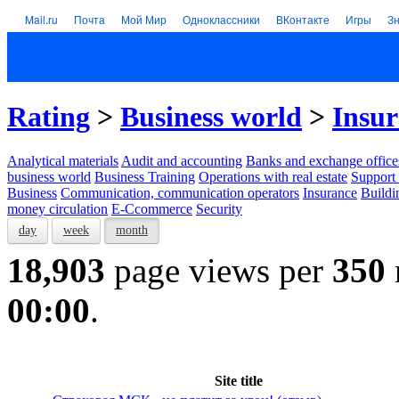
Mail.ru
Почта
Мой Мир
Одноклассники
ВКонтакте
Игры
З
Rating
>
Business world
>
Insu
Analytical materials
Audit and accounting
Banks and exchange office
business world
Business Training
Operations with real estate
Support 
Business
Communication, communication operators
Insurance
Buildi
money circulation
E-Ccommerce
Security
day
week
month
18,903
page views per
350
00:00
.
Site title