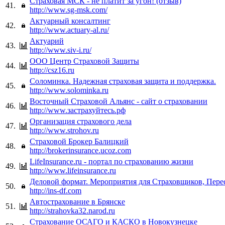
Страховая МСК - не платит за угон! (отзыв)
41.
http://www.sg-msk.com/
Актуарный консалтинг
42.
http://www.actuary-al.ru/
Актуарий
43.
http://www.siv-i.ru/
ООО Центр Страховой Защиты
44.
http://csz16.ru
Соломинка. Надежная страховая защита и поддержка.
45.
http://www.solominka.ru
Восточный Страховой Альянс - сайт о страховании
46.
http://www.застрахуйтесь.рф
Организация страхового дела
47.
http://www.strohov.ru
Страховой Брокер Балицкий
48.
http://brokerinsurance.ucoz.com
LifeInsurance.ru - портал по страхованию жизни
49.
http://www.lifeinsurance.ru
Деловой формат. Мероприятия для Страховщиков, Пер
50.
http://ins-df.com
Автострахование в Брянске
51.
http://strahovka32.narod.ru
Страхование ОСАГО и КАСКО в Новокузнецке