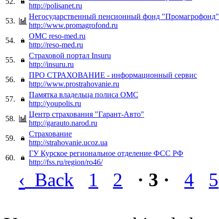
52.
http://polisanet.ru
Негосударственный пенсионный фонд "Промагрофонд"
53.
http://www.promagrofond.ru
ОМС reso-med.ru
54.
http://reso-med.ru
Страховой портал Insuru
55.
http://insuru.ru
ПРО СТРАХОВАНИЕ - информационный сервис
56.
http://www.prostrahovanie.ru
Памятка владельца полиса ОМС
57.
http://youpolis.ru
Центр страхования "Гарант-Авто"
58.
http://garauto.narod.ru
Страхование
59.
http://strahovanie.ucoz.ua
ГУ Курское региональное отделение ФСС РФ
60.
http://fss.ru/region/ro46/
‹
Back
1
2
· 3 ·
4
5