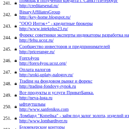
Помощь в получении кредита г. Санкт?Петербург
241.
http://creditarsenal.ru/
BinaryAffiliatesGroup
242.
http://key-home.blogspot.ru/
"ООО Интэк+" - кредитные брокеры
243.
http://www.intekplus23.ru/
Форекс советники эксперты индикаторы разработка на
244.
http://fehu.ucoz.ru/
Сообщество инвесторов и предпринимателей
245.
http://pricerange.ru/
Forex4you
246.
http://forex4you.ucoz.org/
Оплата налогов
247.
http://sroki-uplaty-nalogov.ru/
Trading на фондовом рынке и форекс
248.
http://trading-fondovy-rynok.ru
Все продукты и услуги ПриватБанка.
249.
http://neva-luga.ru
ыфтаутшлыы
250.
http://www.sanfenikss.com
Ломбард "Копейка" - займ под залог золота, изделий из
251.
http://www.lombardtver.ru
Букмекерские конторы