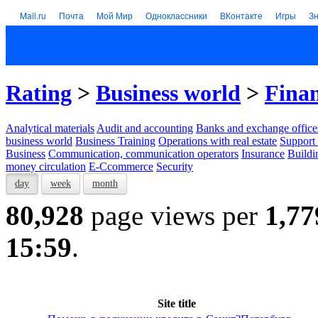
Mail.ru
Почта
Мой Мир
Одноклассники
ВКонтакте
Игры
З
Rating
>
Business world
>
Finan
Analytical materials
Audit and accounting
Banks and exchange office
business world
Business Training
Operations with real estate
Support 
Business
Communication, communication operators
Insurance
Buildi
money circulation
E-Ccommerce
Security
day
week
month
80,928
page views per
1,77
15:59
.
Site title