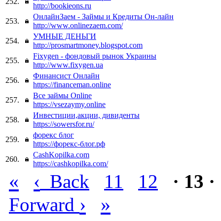
252.
http://bookieons.ru
ОнлайнЗаем - Займы и Кредиты Он-лайн
253.
http://www.onlinezaem.com/
УМНЫЕ ДЕНЬГИ
254.
http://prosmartmoney.blogspot.com
Fixygen - фондовый рынок Украины
255.
http://www.fixygen.ua
Финансист Онлайн
256.
https://financeman.online
Все займы Online
257.
https://vsezaymy.online
Инвестиции,акции, дивиденты
258.
https://sowersfor.ru/
форекс блог
259.
https://форекс-блог.рф
CashKopilka.com
260.
https://cashkopilka.com/
«
‹
Back
11
12
· 13 ·
›
»
Forward