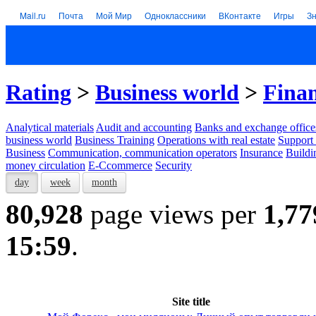
Mail.ru
Почта
Мой Мир
Одноклассники
ВКонтакте
Игры
З
Rating
>
Business world
>
Finan
Analytical materials
Audit and accounting
Banks and exchange office
business world
Business Training
Operations with real estate
Support 
Business
Communication, communication operators
Insurance
Buildi
money circulation
E-Ccommerce
Security
day
week
month
80,928
page views per
1,77
15:59
.
Site title