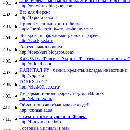
Мой Форекс - мои миллионы: Личный опыт торговли 
401.
http://moyforex.blogspot.com
Все для Форекс
402.
http://fxgraf.ucoz.ru/
Приветственные крипто бонусы
403.
https://bezdepozitniy-crypto-bonus.com/
Stockpost.ru - фондовый рынок и форекс
404.
http://stockpost.ru/
Форекс начинающим.
405.
http://forexkurs.blogspot.com/
RuFOND :: Форекс - Акции - Фьючерсы - Опционы :: 
406.
http://rufond.com
КАПИТАЛ.РУ - банки, кредиты, вклады, инвестиции, в
407.
http://capital.ru
FOREX-DIGIT
408.
http://blesk09.ucoz.ru/
Информационный форекс портал ekbforex
409.
http://ekbforex.ru/
Обман или как обманывают людей.
410.
http://obman.at.ua
Скачать книги и уроки по Форекс
411.
http://forex-master.info
Торговые Сигналы Forex