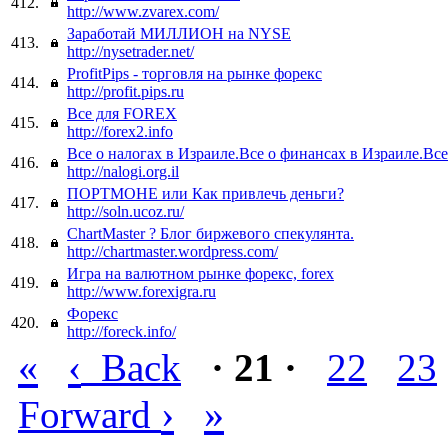
412.
http://www.zvarex.com/
Заработай МИЛЛИОН на NYSE
413.
http://nysetrader.net/
ProfitPips - торговля на рынке форекс
414.
http://profit.pips.ru
Все для FOREX
415.
http://forex2.info
Все о налогах в Израиле.Все о финансах в Израиле.Все
416.
http://nalogi.org.il
ПОРТМОНЕ или Как привлечь деньги?
417.
http://soln.ucoz.ru/
ChartMaster ? Блог биржевого спекулянта.
418.
http://chartmaster.wordpress.com/
Игра на валютном рынке форекс, forex
419.
http://www.forexigra.ru
Форекс
420.
http://foreck.info/
«
‹
Back
· 21 ·
22
23
›
»
Forward